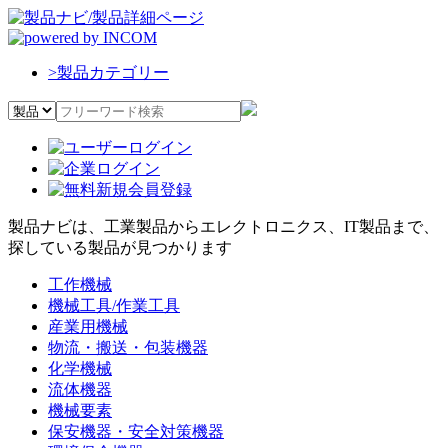
>
製品カテゴリー
製品ナビは、工業製品からエレクトロニクス、IT製品まで、
探している製品が見つかります
工作機械
機械工具/作業工具
産業用機械
物流・搬送・包装機器
化学機械
流体機器
機械要素
保安機器・安全対策機器