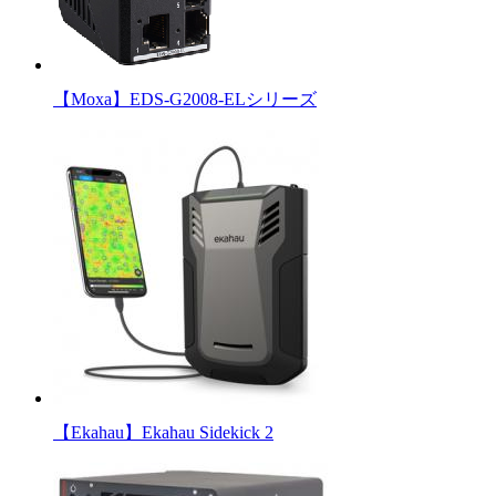
【Moxa】EDS-G2008-ELシリーズ
【Ekahau】Ekahau Sidekick 2