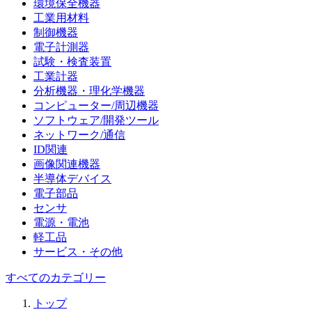
環境保全機器
工業用材料
制御機器
電子計測器
試験・検査装置
工業計器
分析機器・理化学機器
コンピューター/周辺機器
ソフトウェア/開発ツール
ネットワーク/通信
ID関連
画像関連機器
半導体デバイス
電子部品
センサ
電源・電池
軽工品
サービス・その他
すべてのカテゴリー
トップ