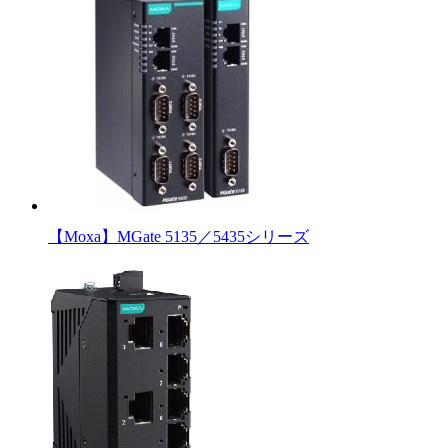
【Moxa】MGate 5135／5435シリーズ