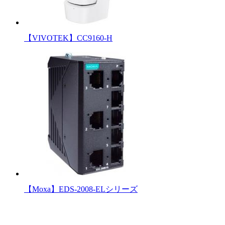
【VIVOTEK】CC9160-H
【Moxa】EDS-2008-ELシリーズ