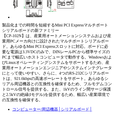
製品化までの時間を短縮するMini PCI Expressマルチポート
シリアルボードの新ファミリー
【CP-102N】は、産業用オートメーションシステムおよび産
業用PCメーカ向けに設計されたマルチポートシリアルボー
ド。あらゆるMini PCI Expressスロットに対応。ボードに必
要な電源は3.3VDCのみで、DINレールPCから標準サイズの
PCまで幅広いホストコンピュータで動作する。Windowsおよ
びLinuxオペレーティングシステムをサポートするため、産
業用オートメーションエンジニアやシステムインテグレータ
にとって使いやすい。さらに、4つのRS-232Cシリアルポー
トは、921.6kbpsの高速ボーレートをサポート。あらゆるシ
リアル周辺機器との互換性を確保するため、フルモデムコン
トロール信号を提供する。また、1kVのライン間サージ保護
と2.5kVの絶縁(Iモデル)を提供するため、幅広い産業環境で
の互換性を確保する。
コンピューター/周辺機器
│
シリアルボード
│