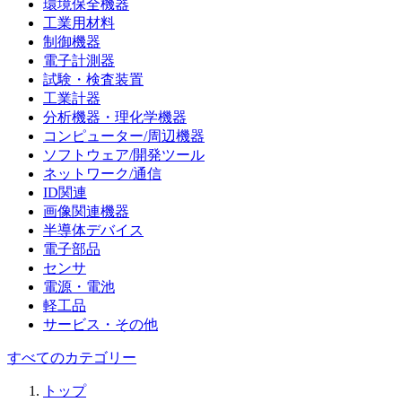
環境保全機器
工業用材料
制御機器
電子計測器
試験・検査装置
工業計器
分析機器・理化学機器
コンピューター/周辺機器
ソフトウェア/開発ツール
ネットワーク/通信
ID関連
画像関連機器
半導体デバイス
電子部品
センサ
電源・電池
軽工品
サービス・その他
すべてのカテゴリー
トップ