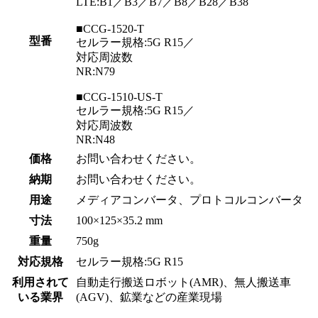
LTE:B1／B3／B7／B8／B28／B38
■CCG-1520-T
型番
セルラー規格:5G R15／
対応周波数
NR:N79
■CCG-1510-US-T
セルラー規格:5G R15／
対応周波数
NR:N48
価格
お問い合わせください。
納期
お問い合わせください。
用途
メディアコンバータ、プロトコルコンバータ
寸法
100×125×35.2 mm
重量
750g
対応規格
セルラー規格:5G R15
利用されて
自動走行搬送ロボット(AMR)、無人搬送車
いる業界
(AGV)、鉱業などの産業現場