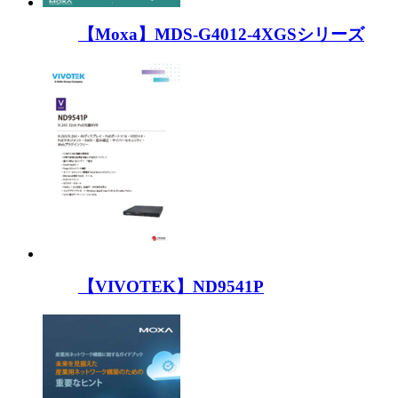
【Moxa】MDS-G4012-4XGSシリーズ
【VIVOTEK】ND9541P