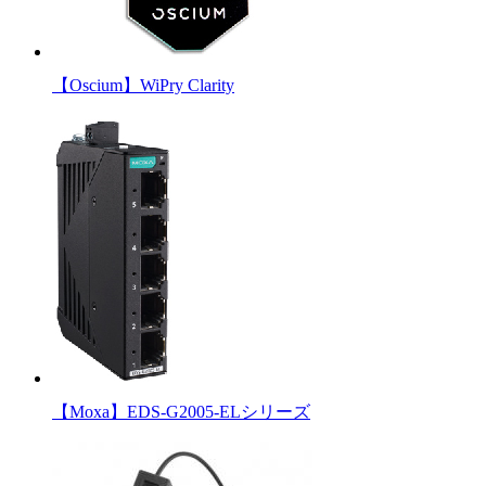
【Oscium】WiPry Clarity
【Moxa】EDS-G2005-ELシリーズ