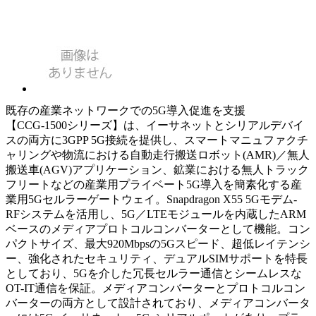
既存の産業ネットワークでの5G導入促進を支援
【CCG-1500シリーズ】は、イーサネットとシリアルデバイ
スの両方に3GPP 5G接続を提供し、スマートマニュファクチ
ャリングや物流における自動走行搬送ロボット(AMR)／無人
搬送車(AGV)アプリケーション、鉱業における無人トラック
フリートなどの産業用プライベート5G導入を簡素化する産
業用5Gセルラーゲートウェイ。Snapdragon X55 5Gモデム-
RFシステムを活用し、5G／LTEモジュールを内蔵したARM
ベースのメディアプロトコルコンバーターとして機能。コン
パクトサイズ、最大920Mbpsの5Gスピード、超低レイテンシ
ー、強化されたセキュリティ、デュアルSIMサポートを特長
としており、5Gを介した冗長セルラー通信とシームレスな
OT-IT通信を保証。メディアコンバーターとプロトコルコン
バーターの両方として設計されており、メディアコンバータ