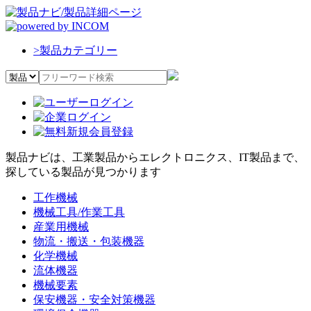
>
製品カテゴリー
製品ナビは、工業製品からエレクトロニクス、IT製品まで、
探している製品が見つかります
工作機械
機械工具/作業工具
産業用機械
物流・搬送・包装機器
化学機械
流体機器
機械要素
保安機器・安全対策機器