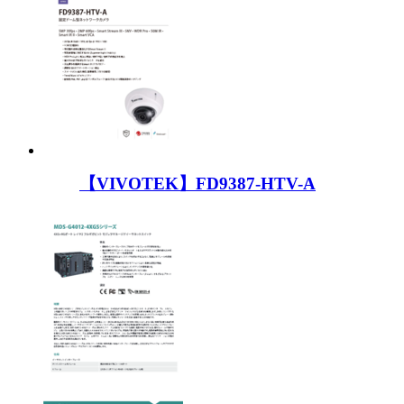
【VIVOTEK】FD9387-HTV-A