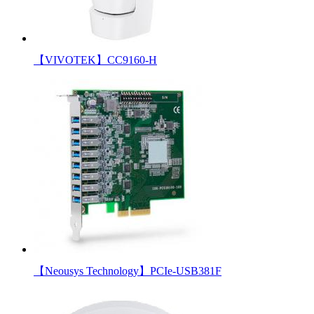
【VIVOTEK】CC9160-H
【Neousys Technology】PCIe-USB381F