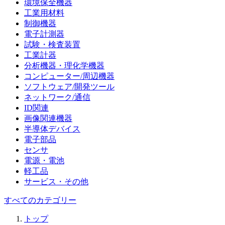
環境保全機器
工業用材料
制御機器
電子計測器
試験・検査装置
工業計器
分析機器・理化学機器
コンピューター/周辺機器
ソフトウェア/開発ツール
ネットワーク/通信
ID関連
画像関連機器
半導体デバイス
電子部品
センサ
電源・電池
軽工品
サービス・その他
すべてのカテゴリー
トップ