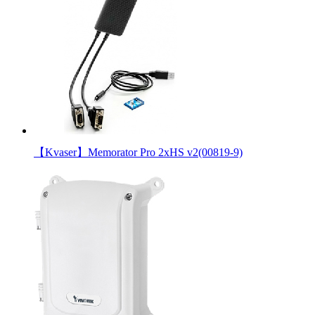
【Kvaser】Memorator Pro 2xHS v2(00819-9)