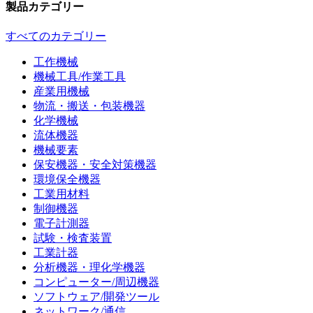
製品カテゴリー
すべてのカテゴリー
工作機械
機械工具/作業工具
産業用機械
物流・搬送・包装機器
化学機械
流体機器
機械要素
保安機器・安全対策機器
環境保全機器
工業用材料
制御機器
電子計測器
試験・検査装置
工業計器
分析機器・理化学機器
コンピューター/周辺機器
ソフトウェア/開発ツール
ネットワーク/通信