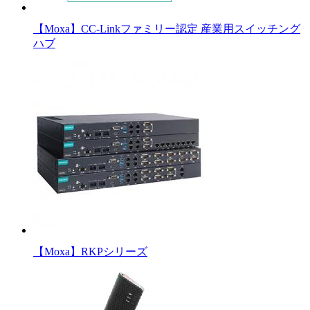
【Moxa】CC-Linkファミリー認定 産業用スイッチング
ハブ
【Moxa】RKPシリーズ