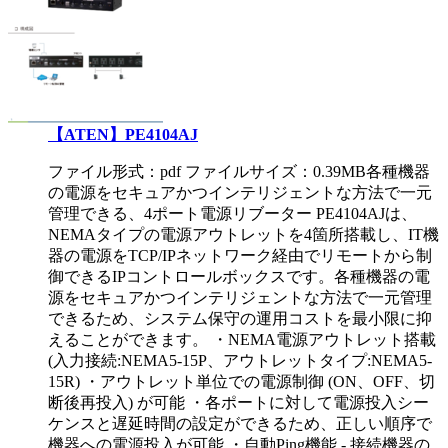
【ATEN】PE4104AJ
ファイル形式：pdf ファイルサイズ：0.39MB
各種機器
の電源をセキュアかつインテリジェントな方法で一元
管理できる、4ポート電源リブーター PE4104AJは、
NEMAタイプの電源アウトレットを4箇所搭載し、IT機
器の電源をTCP/IPネットワーク経由でリモートから制
御できるIPコントロールボックスです。各種機器の電
源をセキュアかつインテリジェントな方法で一元管理
できるため、システム保守の運用コストを最小限に抑
えることができます。 ・NEMA電源アウトレット搭載
(入力接続:NEMA5-15P、アウトレットタイプ:NEMA5-
15R) ・アウトレット単位での電源制御 (ON、OFF、切
断後再投入) が可能 ・各ポートに対して電源投入シー
ケンスと遅延時間の設定ができるため、正しい順序で
機器への電源投入が可能 ・自動Ping機能 - 接続機器の