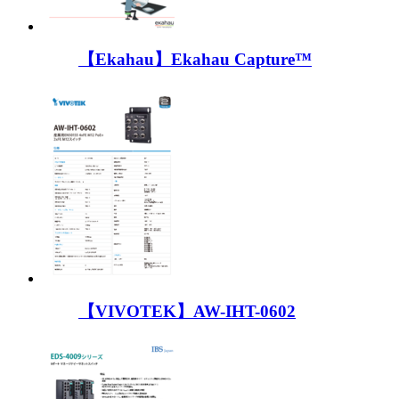
【Ekahau】Ekahau Capture™
【VIVOTEK】AW-IHT-0602