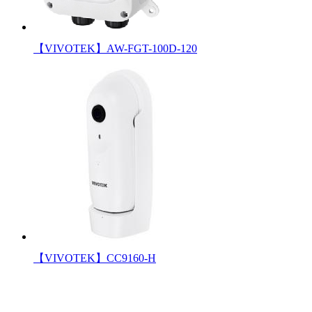
【VIVOTEK】AW-FGT-100D-120
【VIVOTEK】CC9160-H