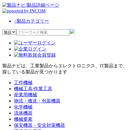
>
製品カテゴリー
製品ナビは、工業製品からエレクトロニクス、IT製品まで、
探している製品が見つかります
工作機械
機械工具/作業工具
産業用機械
物流・搬送・包装機器
化学機械
流体機器
機械要素
保安機器・安全対策機器