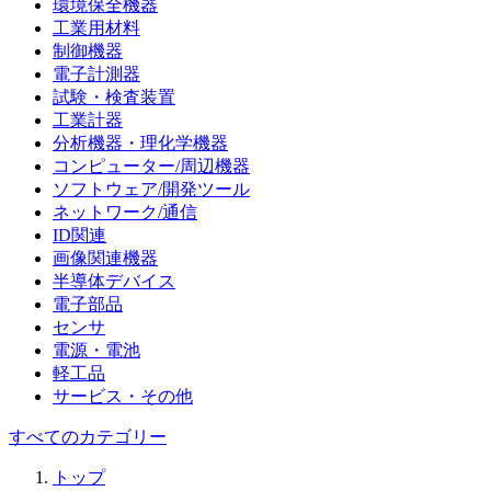
環境保全機器
工業用材料
制御機器
電子計測器
試験・検査装置
工業計器
分析機器・理化学機器
コンピューター/周辺機器
ソフトウェア/開発ツール
ネットワーク/通信
ID関連
画像関連機器
半導体デバイス
電子部品
センサ
電源・電池
軽工品
サービス・その他
すべてのカテゴリー
トップ