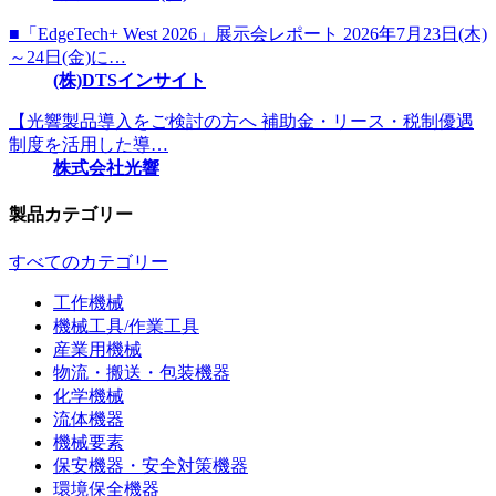
■「EdgeTech+ West 2026」展示会レポート 2026年7月23日(木)
～24日(金)に…
(株)DTSインサイト
【光響製品導入をご検討の方へ 補助金・リース・税制優遇
制度を活用した導…
株式会社光響
製品カテゴリー
すべてのカテゴリー
工作機械
機械工具/作業工具
産業用機械
物流・搬送・包装機器
化学機械
流体機器
機械要素
保安機器・安全対策機器
環境保全機器