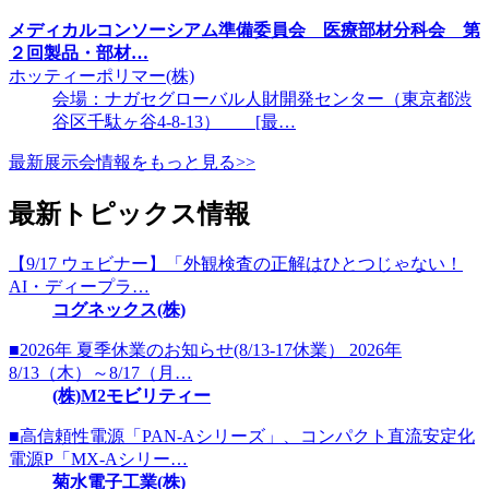
メディカルコンソーシアム準備委員会 医療部材分科会 第
２回製品・部材…
ホッティーポリマー(株)
会場：ナガセグローバル人財開発センター（東京都渋
谷区千駄ヶ谷4-8-13） [最…
最新展示会情報をもっと見る>>
最新トピックス情報
【9/17 ウェビナー】「外観検査の正解はひとつじゃない！
AI・ディープラ…
コグネックス(株)
■2026年 夏季休業のお知らせ(8/13-17休業） 2026年
8/13（木）～8/17（月…
(株)M2モビリティー
■高信頼性電源「PAN-Aシリーズ」、コンパクト直流安定化
電源P「MX-Aシリー…
菊水電子工業(株)