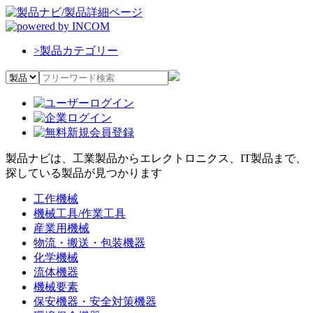
>
製品カテゴリー
製品ナビは、工業製品からエレクトロニクス、IT製品まで、
探している製品が見つかります
工作機械
機械工具/作業工具
産業用機械
物流・搬送・包装機器
化学機械
流体機器
機械要素
保安機器・安全対策機器