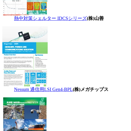
熱中対策シェルター IDCSシリーズ
(株)山善
Nessum 通信用LSI Gen4-BPL
(株)メガチップス