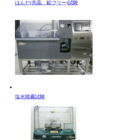
はんだ(共晶、鉛フリー)試験
塩水噴霧試験