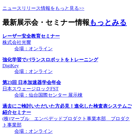
ニュースリリース情報をもっと見る>>
最新展示会・セミナー情報
もっとみる
レーザー安全教育セミナー
株式会社光響
会場：オンライン
強化学習でバランスロボットをトレーニング
DigiKey
会場：オンライン
第23回 日本加速器学会年会
日本スウェージロックFST
会場：仙台国際センター 展示棟
過去にご検討いただいた方必見！進化した検査表システムご
紹介セミナー
(株)マーブル エンベデッドプロダクト事業本部 プロダク
ト事業部
会場：オンライン