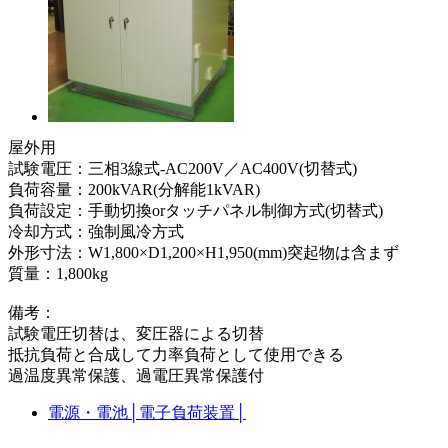
屋外用
試験電圧：三相3線式-AC200V／AC400V(切替式)
負荷容量：200kVAR(分解能1kVAR)
負荷設定：手動切換orタッチパネル制御方式(切替式)
冷却方式：強制風冷方式
外形寸法：W1,800×D1,200×H1,950(mm)突起物は含まず
質量：1,800kg
備考：
試験電圧切替は、変圧器による切替
抵抗負荷と合成して力率負荷として使用できる
過温度異常保護、過電圧異常保護付
電源・電池
│
電子負荷装置
│