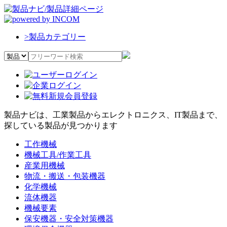
>
製品カテゴリー
製品ナビは、工業製品からエレクトロニクス、IT製品まで、
探している製品が見つかります
工作機械
機械工具/作業工具
産業用機械
物流・搬送・包装機器
化学機械
流体機器
機械要素
保安機器・安全対策機器