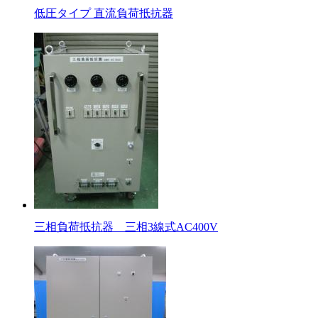
低圧タイプ 直流負荷抵抗器
三相負荷抵抗器 三相3線式AC400V