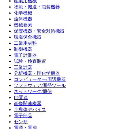
産業用機械
物流・搬送・包装機器
化学機械
流体機器
機械要素
保安機器・安全対策機器
環境保全機器
工業用材料
制御機器
電子計測器
試験・検査装置
工業計器
分析機器・理化学機器
コンピューター/周辺機器
ソフトウェア/開発ツール
ネットワーク/通信
ID関連
画像関連機器
半導体デバイス
電子部品
センサ
電源・電池