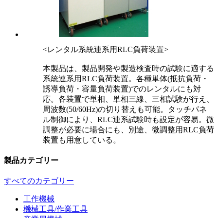
<レンタル系統連系用RLC負荷装置>
本製品は、製品開発や製造検査時の試験に適する
系統連系用RLC負荷装置。各種単体(抵抗負荷・
誘導負荷・容量負荷装置)でのレンタルにも対
応。各装置で単相、単相三線、三相試験が行え、
周波数(50/60Hz)の切り替えも可能。タッチパネ
ル制御により、RLC連系試験時も設定が容易。微
調整が必要に場合にも、別途、微調整用RLC負荷
装置も用意している。
製品カテゴリー
すべてのカテゴリー
工作機械
機械工具/作業工具