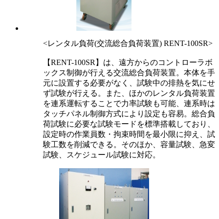
<レンタル負荷(交流総合負荷装置) RENT-100SR>
【RENT-100SR】は、遠方からのコントローラボ
ックス制御が行える交流総合負荷装置。本体を手
元に設置する必要がなく、試験中の排熱を気にせ
ず試験が行える。また、ほかのレンタル負荷装置
を連系運転することで力率試験も可能、連系時は
タッチパネル制御方式により設定も容易。総合負
荷試験に必要な試験モードを標準搭載しており、
設定時の作業員数・拘束時間を最小限に抑え、試
験工数を削減できる。そのほか、容量試験、急変
試験、スケジュール試験に対応。