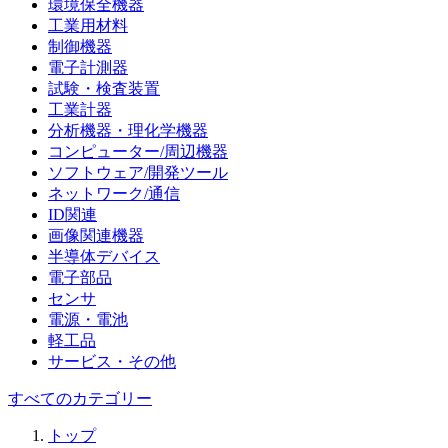
環境保全機器
工業用材料
制御機器
電子計測器
試験・検査装置
工業計器
分析機器・理化学機器
コンピューター/周辺機器
ソフトウェア/開発ツール
ネットワーク/通信
ID関連
画像関連機器
半導体デバイス
電子部品
センサ
電源・電池
軽工品
サービス・その他
すべてのカテゴリー
トップ