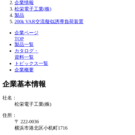
企業情報
松栄電子工業(株)
製品
200k VAR交流擬似誘導負荷装置
企業ページ
TOP
製品一覧
カタログ・
資料一覧
トピックス一覧
企業概要
企業基本情報
社名：
松栄電子工業(株)
住所：
〒 222-0036
横浜市港北区小机町1716