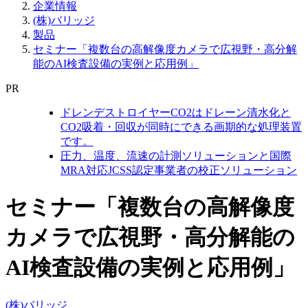
企業情報
(株)バリッジ
製品
セミナー「複数台の高解像度カメラで広視野・高分解
能のAI検査設備の実例と応用例」
PR
ドレンデストロイヤーCO2はドレーン清水化と
CO2吸着・回収が同時にできる画期的な処理装置
です。
圧力、温度、流速の計測ソリューションと国際
MRA対応JCSS認定事業者の校正ソリューション
セミナー「複数台の高解像度
カメラで広視野・高分解能の
AI検査設備の実例と応用例」
(株)バリッジ