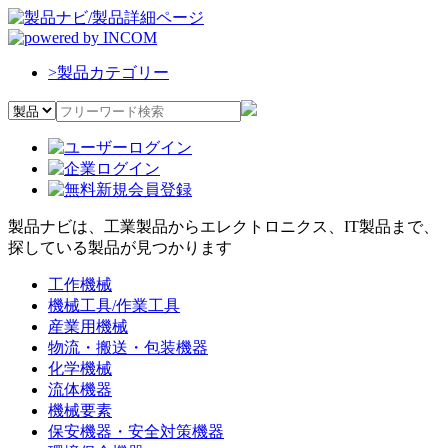
>
製品カテゴリー
製品ナビは、工業製品からエレクトロニクス、IT製品まで、
探している製品が見つかります
工作機械
機械工具/作業工具
産業用機械
物流・搬送・包装機器
化学機械
流体機器
機械要素
保安機器・安全対策機器