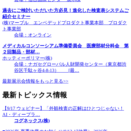
過去にご検討いただいた方必見！進化した検査表システムご
紹介セミナー
(株)マーブル エンベデッドプロダクト事業本部 プロダク
ト事業部
会場：オンライン
メディカルコンソーシアム準備委員会 医療部材分科会 第
２回製品・部材…
ホッティーポリマー(株)
会場：ナガセグローバル人財開発センター（東京都渋
谷区千駄ヶ谷4-8-13） [最…
最新展示会情報をもっと見る>>
最新トピックス情報
【9/17 ウェビナー】「外観検査の正解はひとつじゃない！
AI・ディープラ…
コグネックス(株)