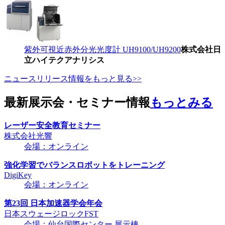
紫外可視近赤外分光光度計 UH9100/UH9200
株式会社日
立ハイテクアナリシス
ニュースリリース情報をもっと見る>>
最新展示会・セミナー情報
もっとみる
レーザー安全教育セミナー
株式会社光響
会場：オンライン
強化学習でバランスロボットをトレーニング
DigiKey
会場：オンライン
第23回 日本加速器学会年会
日本スウェージロックFST
会場：仙台国際センター 展示棟