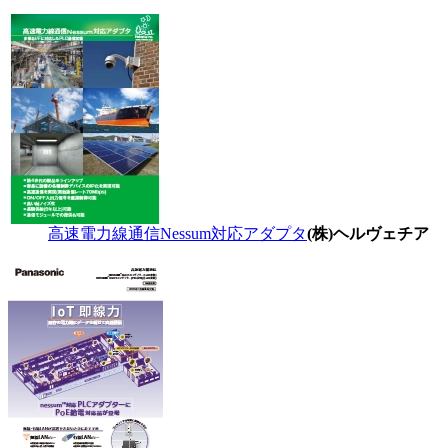
高速電力線通信Nessum対応アダプタ
(株)ヘルヴェチア