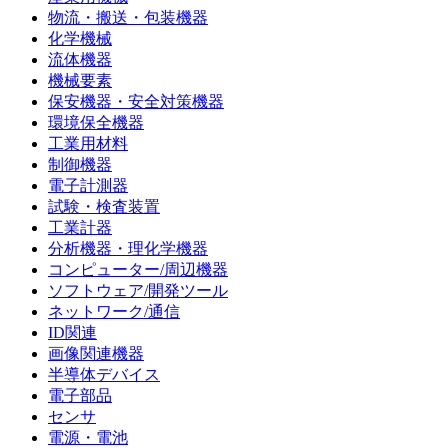
物流・搬送・包装機器
化学機械
流体機器
機械要素
保安機器・安全対策機器
環境保全機器
工業用材料
制御機器
電子計測器
試験・検査装置
工業計器
分析機器・理化学機器
コンピューター/周辺機器
ソフトウェア/開発ツール
ネットワーク/通信
ID関連
画像関連機器
半導体デバイス
電子部品
センサ
電源・電池