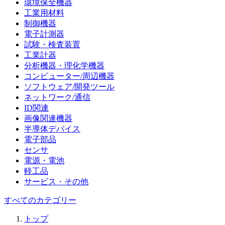
環境保全機器
工業用材料
制御機器
電子計測器
試験・検査装置
工業計器
分析機器・理化学機器
コンピューター/周辺機器
ソフトウェア/開発ツール
ネットワーク/通信
ID関連
画像関連機器
半導体デバイス
電子部品
センサ
電源・電池
軽工品
サービス・その他
すべてのカテゴリー
トップ