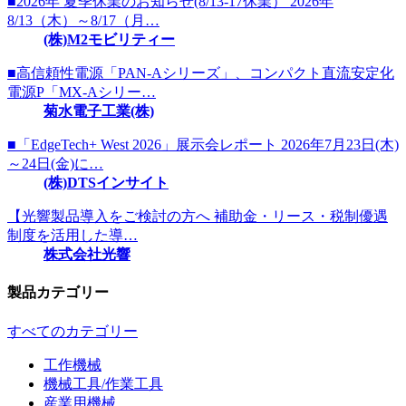
■2026年 夏季休業のお知らせ(8/13-17休業） 2026年
8/13（木）～8/17（月…
(株)M2モビリティー
■高信頼性電源「PAN-Aシリーズ」、コンパクト直流安定化
電源P「MX-Aシリー…
菊水電子工業(株)
■「EdgeTech+ West 2026」展示会レポート 2026年7月23日(木)
～24日(金)に…
(株)DTSインサイト
【光響製品導入をご検討の方へ 補助金・リース・税制優遇
制度を活用した導…
株式会社光響
製品カテゴリー
すべてのカテゴリー
工作機械
機械工具/作業工具
産業用機械