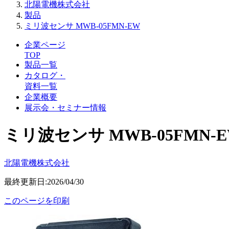
北陽電機株式会社
製品
ミリ波センサ MWB-05FMN-EW
企業ページ
TOP
製品一覧
カタログ・
資料一覧
企業概要
展示会・セミナー情報
ミリ波センサ MWB-05FMN-
北陽電機株式会社
最終更新日:2026/04/30
このページを印刷