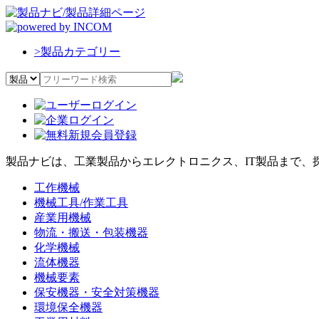
>
製品カテゴリー
製品ナビは、工業製品からエレクトロニクス、IT製品まで、
工作機械
機械工具/作業工具
産業用機械
物流・搬送・包装機器
化学機械
流体機器
機械要素
保安機器・安全対策機器
環境保全機器