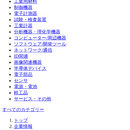
工業用材料
制御機器
電子計測器
試験・検査装置
工業計器
分析機器・理化学機器
コンピューター/周辺機器
ソフトウェア/開発ツール
ネットワーク/通信
ID関連
画像関連機器
半導体デバイス
電子部品
センサ
電源・電池
軽工品
サービス・その他
すべてのカテゴリー
トップ
企業情報