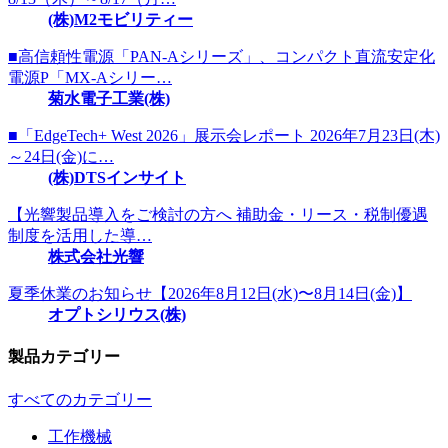
(株)M2モビリティー
■高信頼性電源「PAN-Aシリーズ」、コンパクト直流安定化
電源P「MX-Aシリー…
菊水電子工業(株)
■「EdgeTech+ West 2026」展示会レポート 2026年7月23日(木)
～24日(金)に…
(株)DTSインサイト
【光響製品導入をご検討の方へ 補助金・リース・税制優遇
制度を活用した導…
株式会社光響
夏季休業のお知らせ【2026年8月12日(水)〜8月14日(金)】
オプトシリウス(株)
製品カテゴリー
すべてのカテゴリー
工作機械