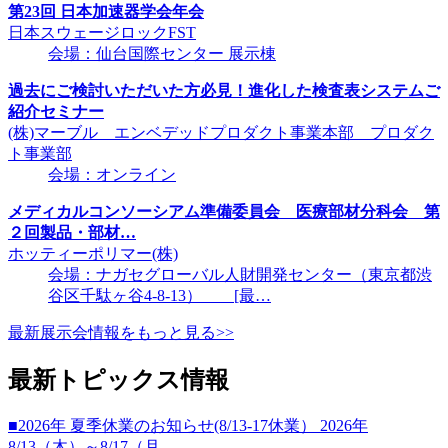
第23回 日本加速器学会年会
日本スウェージロックFST
会場：仙台国際センター 展示棟
過去にご検討いただいた方必見！進化した検査表システムご
紹介セミナー
(株)マーブル エンベデッドプロダクト事業本部 プロダク
ト事業部
会場：オンライン
メディカルコンソーシアム準備委員会 医療部材分科会 第
２回製品・部材…
ホッティーポリマー(株)
会場：ナガセグローバル人財開発センター（東京都渋
谷区千駄ヶ谷4-8-13） [最…
最新展示会情報をもっと見る>>
最新トピックス情報
■2026年 夏季休業のお知らせ(8/13-17休業） 2026年
8/13（木）～8/17（月…