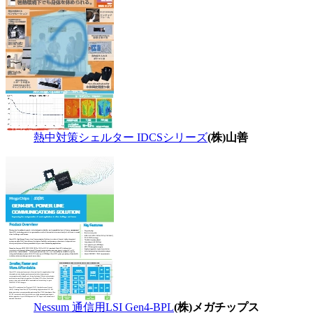
熱中対策シェルター IDCSシリーズ
(株)山善
Nessum 通信用LSI Gen4-BPL
(株)メガチップス