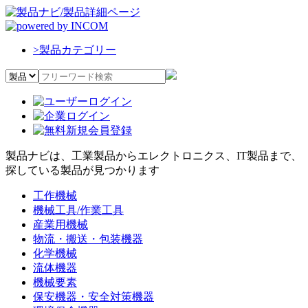
>
製品カテゴリー
製品ナビは、工業製品からエレクトロニクス、IT製品まで、
探している製品が見つかります
工作機械
機械工具/作業工具
産業用機械
物流・搬送・包装機器
化学機械
流体機器
機械要素
保安機器・安全対策機器