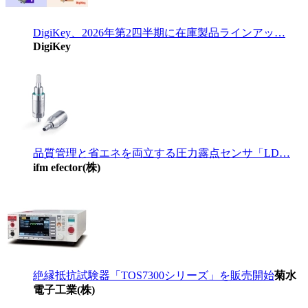
DigiKey、2026年第2四半期に在庫製品ラインアッ…
DigiKey
品質管理と省エネを両立する圧力露点センサ「LD…
ifm efector(株)
絶縁抵抗試験器「TOS7300シリーズ」を販売開始
菊水
電子工業(株)