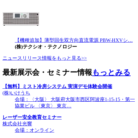
【機種追加】薄型回生双方向直流電源 PBW-HXVシ…
(株)テクシオ・テクノロジー
ニュースリリース情報をもっと見る>>
最新展示会・セミナー情報
もっとみる
【無料】ミスト冷房システム 実演デモ体験会開催
(株)いけうち
会場：〈大阪〉 大阪府大阪市西区阿波座1-15-15・第一
協業ビル 〈東京〉 東京…
レーザー安全教育セミナー
株式会社光響
会場：オンライン