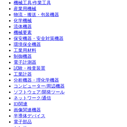
機械工具/作業工具
産業用機械
物流・搬送・包装機器
化学機械
流体機器
機械要素
保安機器・安全対策機器
環境保全機器
工業用材料
制御機器
電子計測器
試験・検査装置
工業計器
分析機器・理化学機器
コンピューター/周辺機器
ソフトウェア/開発ツール
ネットワーク/通信
ID関連
画像関連機器
半導体デバイス
電子部品