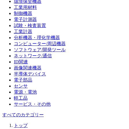
環境保全機器
工業用材料
制御機器
電子計測器
試験・検査装置
工業計器
分析機器・理化学機器
コンピューター/周辺機器
ソフトウェア/開発ツール
ネットワーク/通信
ID関連
画像関連機器
半導体デバイス
電子部品
センサ
電源・電池
軽工品
サービス・その他
すべてのカテゴリー
トップ