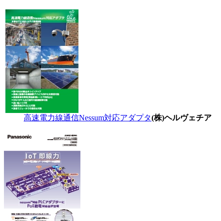
高速電力線通信Nessum対応アダプタ
(株)ヘルヴェチア