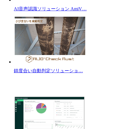
AI音声認識ソリューション AmiV…
錆度合い⾃動判定ソリューショ…