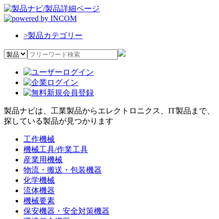
>
製品カテゴリー
製品ナビは、工業製品からエレクトロニクス、IT製品まで、
探している製品が見つかります
工作機械
機械工具/作業工具
産業用機械
物流・搬送・包装機器
化学機械
流体機器
機械要素
保安機器・安全対策機器