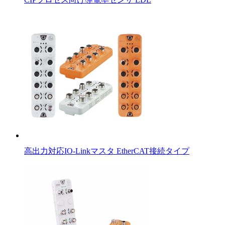
高出力対応IO-Linkマスタ EtherCAT接続タイプ