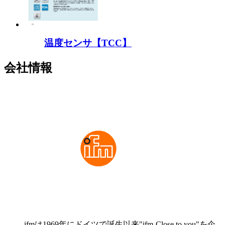
温度センサ【TCC】
会社情報
ifmは1969年にドイツで誕生以来"ifm-Close to you"を企