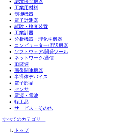
環境保全機器
工業用材料
制御機器
電子計測器
試験・検査装置
工業計器
分析機器・理化学機器
コンピューター/周辺機器
ソフトウェア/開発ツール
ネットワーク/通信
ID関連
画像関連機器
半導体デバイス
電子部品
センサ
電源・電池
軽工品
サービス・その他
すべてのカテゴリー
トップ