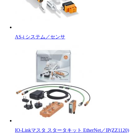
AS-i システム／センサ
IO-Linkマスタ スタータキット EtherNet／IP(ZZ1120)