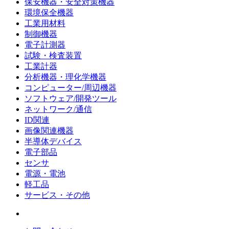
保安機器・安全対策機器
環境保全機器
工業用材料
制御機器
電子計測器
試験・検査装置
工業計器
分析機器・理化学機器
コンピューター/周辺機器
ソフトウェア/開発ツール
ネットワーク/通信
ID関連
画像関連機器
半導体デバイス
電子部品
センサ
電源・電池
軽工品
サービス・その他