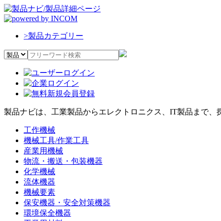
>
製品カテゴリー
製品ナビは、工業製品からエレクトロニクス、IT製品まで、
工作機械
機械工具/作業工具
産業用機械
物流・搬送・包装機器
化学機械
流体機器
機械要素
保安機器・安全対策機器
環境保全機器