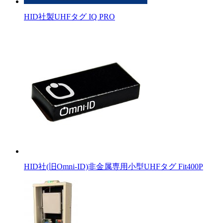
HID社製UHFタグ IQ PRO
HID社(旧Omni-ID)非金属専用小型UHFタグ Fit400P