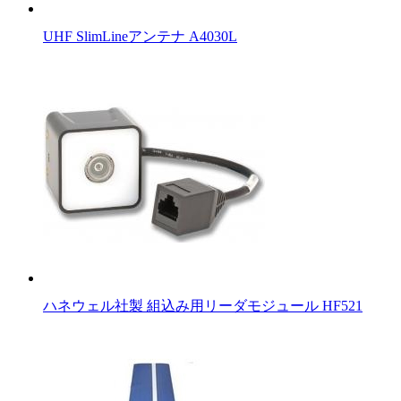
UHF SlimLineアンテナ A4030L
ハネウェル社製 組込み用リーダモジュール HF521