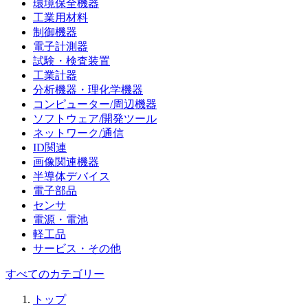
環境保全機器
工業用材料
制御機器
電子計測器
試験・検査装置
工業計器
分析機器・理化学機器
コンピューター/周辺機器
ソフトウェア/開発ツール
ネットワーク/通信
ID関連
画像関連機器
半導体デバイス
電子部品
センサ
電源・電池
軽工品
サービス・その他
すべてのカテゴリー
トップ