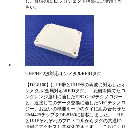
し、皆様のRFIDプロジェクト構築にご活用くだ
さい。
UHF/HF 2波対応オンメタルRFIDタグ
【DF-8160】はHF帯とUHF帯の両波に対応したオ
ンメタル(金属対応)RFIDタグ。 距離を隔てたロ
ングレンジ運用に適したEPC Gen2テクノロジー
と、近接してのデータ交換に適したNFCテクノロ
ジー、お互いの機能を一つのダイに組み合わせた
EM4425チップをDF-8160に搭載しました。 HF
とUHFそれぞれのプロトコルからタグの共通ID
情報にアクセスし共有化できます。 これにより