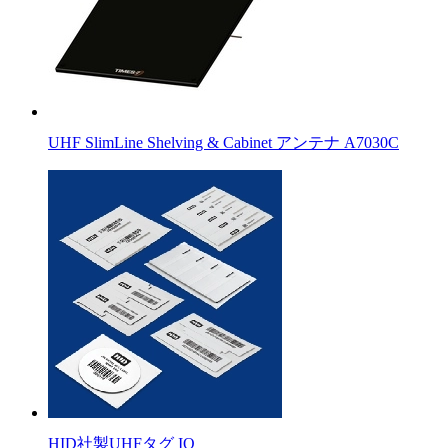
UHF SlimLine Shelving & Cabinet アンテナ A7030C
HID社製UHFタグ IQ