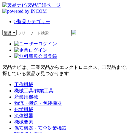
>
製品カテゴリー
製品ナビは、工業製品からエレクトロニクス、IT製品まで、
探している製品が見つかります
工作機械
機械工具/作業工具
産業用機械
物流・搬送・包装機器
化学機械
流体機器
機械要素
保安機器・安全対策機器