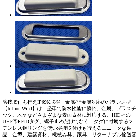
溶接取付も行えIP69K取得、金属/非金属対応のバランス型
【InLine Weld】は、堅牢で防水性能に優れ、金属、プラスチ
ック、木材などさまざまな表面素材に対応する、HID社の
UHF帯RFIDタグ。螺子止めだけでなく、タグに付属するス
テンレス鋼リングを使い溶接取付けも行えるユニークな製
品。金型、建築資材、機械器具、家具、リターナブル輸送容