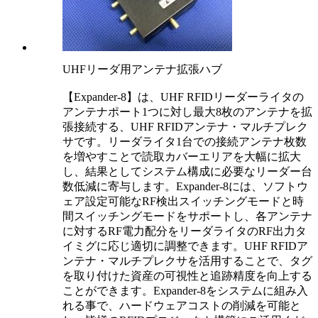
UHFリーダ用アンテナ拡張ハブ
【Expander-8】は、UHF RFIDリーダーライタの
アンテナポート1つに対し最大8枚のアンテナを拡
張接続する、UHF RFIDアンテナ・マルチプレク
サです。リーダライタ1台での接続アンテナ枚数
を増やすことで読取カバーエリアを大幅に拡大
し、結果としてシステム構成に必要なリーダー台
数低減に寄与します。Expander-8には、ソフトウ
ェア設定可能なRF検出スイッチングモードと時
間スイッチングモードをサポートし、各アンテナ
に対するRF電力配分をリーダライタのRF出力タ
イミグに応じ適切に調整できます。UHF RFIDア
ンテナ・マルチプレクサを活用することで、タグ
を取り付けた資産の可視性と追跡精度を向上する
ことができます。Expander-8をシステムに組み入
れる事で、ハードウェアコストの削減を可能と