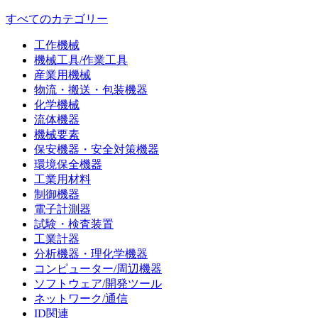
すべてのカテゴリー
工作機械
機械工具/作業工具
産業用機械
物流・搬送・包装機器
化学機械
流体機器
機械要素
保安機器・安全対策機器
環境保全機器
工業用材料
制御機器
電子計測器
試験・検査装置
工業計器
分析機器・理化学機器
コンピューター/周辺機器
ソフトウェア/開発ツール
ネットワーク/通信
ID関連