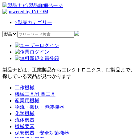
>
製品カテゴリー
製品ナビは、工業製品からエレクトロニクス、IT製品まで、
探している製品が見つかります
工作機械
機械工具/作業工具
産業用機械
物流・搬送・包装機器
化学機械
流体機器
機械要素
保安機器・安全対策機器