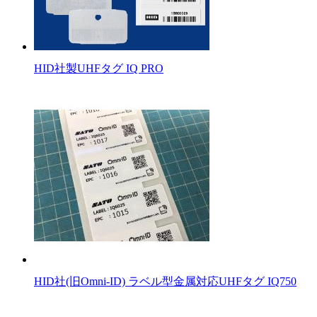
HID社製UHFタグ IQ PRO
HID社(旧Omni-ID) ラベル型金属対応UHFタグ IQ750