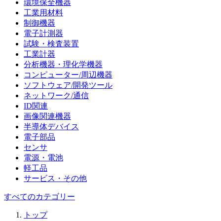
環境保全機器
工業用材料
制御機器
電子計測器
試験・検査装置
工業計器
分析機器・理化学機器
コンピューター/周辺機器
ソフトウェア/開発ツール
ネットワーク/通信
ID関連
画像関連機器
半導体デバイス
電子部品
センサ
電源・電池
軽工品
サービス・その他
すべてのカテゴリー
トップ