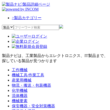
>
製品カテゴリー
製品ナビは、工業製品からエレクトロニクス、IT製品まで、
探している製品が見つかります
工作機械
機械工具/作業工具
産業用機械
物流・搬送・包装機器
化学機械
流体機器
機械要素
保安機器・安全対策機器