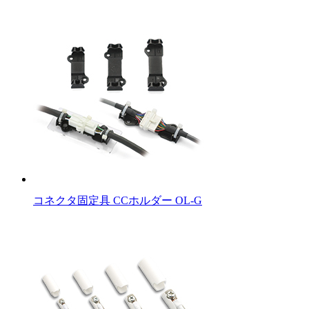
コネクタ固定具 CCホルダー OL-G