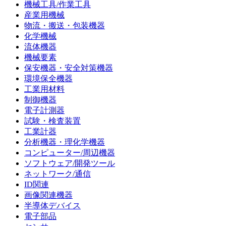
機械工具/作業工具
産業用機械
物流・搬送・包装機器
化学機械
流体機器
機械要素
保安機器・安全対策機器
環境保全機器
工業用材料
制御機器
電子計測器
試験・検査装置
工業計器
分析機器・理化学機器
コンピューター/周辺機器
ソフトウェア/開発ツール
ネットワーク/通信
ID関連
画像関連機器
半導体デバイス
電子部品