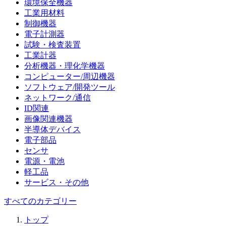
環境保全機器
工業用材料
制御機器
電子計測器
試験・検査装置
工業計器
分析機器・理化学機器
コンピューター/周辺機器
ソフトウェア/開発ツール
ネットワーク/通信
ID関連
画像関連機器
半導体デバイス
電子部品
センサ
電源・電池
軽工品
サービス・その他
すべてのカテゴリー
トップ