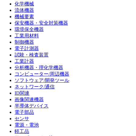
化学機械
流体機器
機械要素
保安機器・安全対策機器
環境保全機器
工業用材料
制御機器
電子計測器
試験・検査装置
工業計器
分析機器・理化学機器
コンピューター/周辺機器
ソフトウェア/開発ツール
ネットワーク/通信
ID関連
画像関連機器
半導体デバイス
電子部品
センサ
電源・電池
軽工品