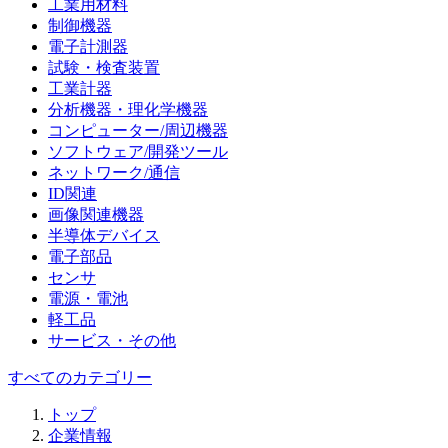
工業用材料
制御機器
電子計測器
試験・検査装置
工業計器
分析機器・理化学機器
コンピューター/周辺機器
ソフトウェア/開発ツール
ネットワーク/通信
ID関連
画像関連機器
半導体デバイス
電子部品
センサ
電源・電池
軽工品
サービス・その他
すべてのカテゴリー
トップ
企業情報