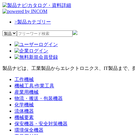
>
製品カテゴリー
製品ナビは、工業製品からエレクトロニクス、IT製品まで、
工作機械
機械工具/作業工具
産業用機械
物流・搬送・包装機器
化学機械
流体機器
機械要素
保安機器・安全対策機器
環境保全機器