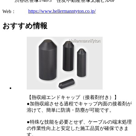
渋谷区笹塚1-48-3 住友不動産笹塚太陽ビル6F
https://www.hellermanntyton.co.jp/
Web：
おすすめ情報
【熱収縮エンドキャップ（接着剤付き）】
●加熱収縮させる過程でキャップ内面の接着剤が
溶けて、簡単に防滴・防塵が可能です。
●特殊な技能を必要とせず、ケーブルの端末処理
の作業性向上と安定した施工品質が確保できま
す。