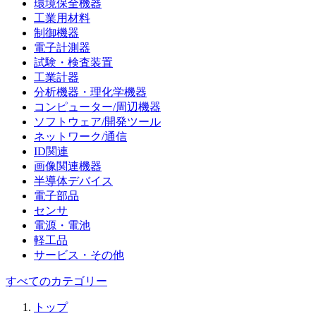
環境保全機器
工業用材料
制御機器
電子計測器
試験・検査装置
工業計器
分析機器・理化学機器
コンピューター/周辺機器
ソフトウェア/開発ツール
ネットワーク/通信
ID関連
画像関連機器
半導体デバイス
電子部品
センサ
電源・電池
軽工品
サービス・その他
すべてのカテゴリー
トップ