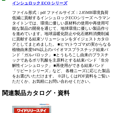
インシュロック ECO シリーズ
ファイル形式：pdf ファイルサイズ：2.85MB
環境負荷
低減に貢献するインシュロックECOシリーズ ヘラマン
タイトンでは、環境に優しい原材料の使用や再使用可
能な製品の開発を通じて、地球環境に優しい製品作り
を進めています。地球温暖化防止や化石燃料消費削減
に貢献する結束ソリューションをダイジェストカタロ
グとしてまとめました。 ■ヒマ(トウゴマ)の実からなる
植物由来度94%以上のバイオマスプラスチック結束バ
ンド「ガルバロック」 ■とうもろこし由来のプラスチ
ックであるポリ乳酸を主原料とする結束バンド「生分
解性インシュロック」 ■再使用ができる結束バンド
「リピートシリーズ」など、 各種ニーズに応じた製品
をお選びいただけます。 ※詳しくはPDF資料をご覧い
ただくか、お気軽にお問い合わせください。
関連製品カタログ・資料