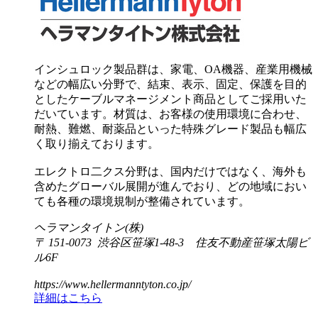
インシュロック製品群は、家電、OA機器、産業用機械
などの幅広い分野で、結束、表示、固定、保護を目的
としたケーブルマネージメント商品としてご採用いた
だいています。材質は、お客様の使用環境に合わせ、
耐熱、難燃、耐薬品といった特殊グレード製品も幅広
く取り揃えております。
エレクトロ二クス分野は、国内だけではなく、海外も
含めたグローバル展開が進んでおり、どの地域におい
ても各種の環境規制が整備されています。
ヘラマンタイトン(株)
〒 151-0073 渋谷区笹塚1-48-3 住友不動産笹塚太陽ビ
ル6F
https://www.hellermanntyton.co.jp/
詳細はこちら