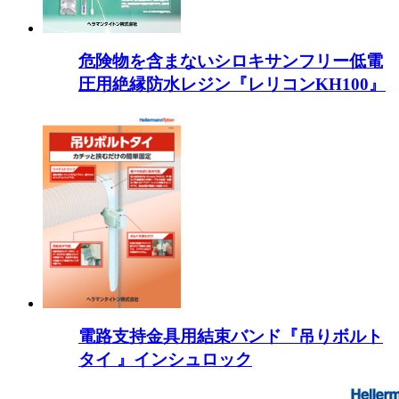
危険物を含まないシロキサンフリー低電
圧用絶縁防水レジン『レリコンKH100』
電路支持金具用結束バンド『吊りボルト
タイ 』インシュロック