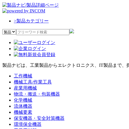
>
製品カテゴリー
製品ナビは、工業製品からエレクトロニクス、IT製品まで、
工作機械
機械工具/作業工具
産業用機械
物流・搬送・包装機器
化学機械
流体機器
機械要素
保安機器・安全対策機器
環境保全機器