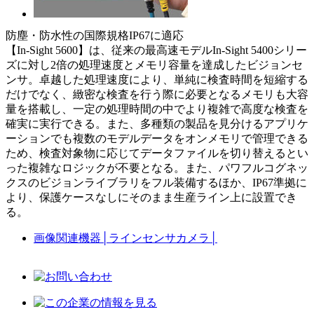
防塵・防水性の国際規格IP67に適応
【In-Sight 5600】は、従来の最高速モデルIn-Sight 5400シリー
ズに対し2倍の処理速度とメモリ容量を達成したビジョンセ
ンサ。卓越した処理速度により、単純に検査時間を短縮する
だけでなく、緻密な検査を行う際に必要となるメモリも大容
量を搭載し、一定の処理時間の中でより複雑で高度な検査を
確実に実行できる。また、多種類の製品を見分けるアプリケ
ーションでも複数のモデルデータをオンメモリで管理できる
ため、検査対象物に応じてデータファイルを切り替えるとい
った複雑なロジックが不要となる。また、パワフルコグネッ
クスのビジョンライブラリをフル装備するほか、IP67準拠に
より、保護ケースなしにそのまま生産ライン上に設置でき
る。
画像関連機器
│
ラインセンサカメラ
│