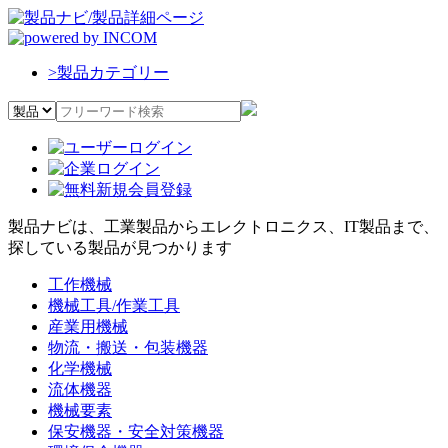
>
製品カテゴリー
製品ナビは、工業製品からエレクトロニクス、IT製品まで、
探している製品が見つかります
工作機械
機械工具/作業工具
産業用機械
物流・搬送・包装機器
化学機械
流体機器
機械要素
保安機器・安全対策機器