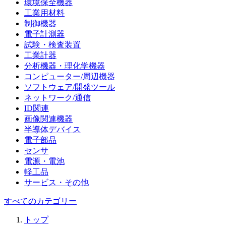
環境保全機器
工業用材料
制御機器
電子計測器
試験・検査装置
工業計器
分析機器・理化学機器
コンピューター/周辺機器
ソフトウェア/開発ツール
ネットワーク/通信
ID関連
画像関連機器
半導体デバイス
電子部品
センサ
電源・電池
軽工品
サービス・その他
すべてのカテゴリー
トップ