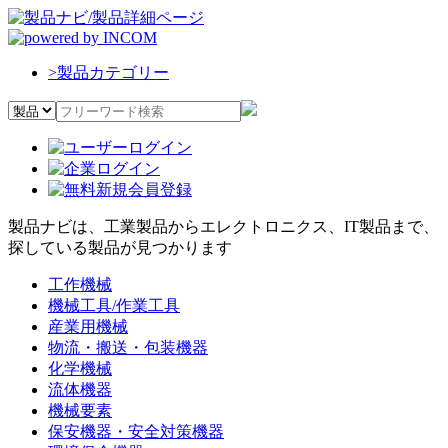
>
製品カテゴリー
製品ナビは、工業製品からエレクトロニクス、IT製品まで、
探している製品が見つかります
工作機械
機械工具/作業工具
産業用機械
物流・搬送・包装機器
化学機械
流体機器
機械要素
保安機器・安全対策機器