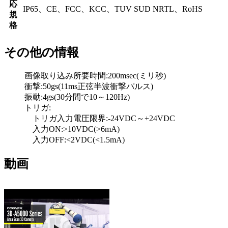
応
IP65、CE、FCC、KCC、TUV SUD NRTL、RoHS
規
格
その他の情報
画像取り込み所要時間:200msec(ミリ秒)
衝撃:50gs(11ms正弦半波衝撃パルス)
振動:4gs(30分間で10～120Hz)
トリガ:
トリガ入力電圧限界:-24VDC～+24VDC
入力ON:>10VDC(>6mA)
入力OFF:<2VDC(<1.5mA)
動画