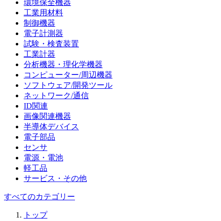
環境保全機器
工業用材料
制御機器
電子計測器
試験・検査装置
工業計器
分析機器・理化学機器
コンピューター/周辺機器
ソフトウェア/開発ツール
ネットワーク/通信
ID関連
画像関連機器
半導体デバイス
電子部品
センサ
電源・電池
軽工品
サービス・その他
すべてのカテゴリー
トップ