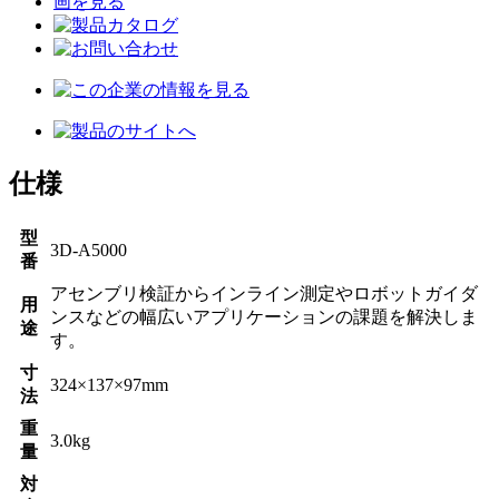
仕様
型
3D-A5000
番
アセンブリ検証からインライン測定やロボットガイダ
用
ンスなどの幅広いアプリケーションの課題を解決しま
途
す。
寸
324×137×97mm
法
重
3.0kg
量
対