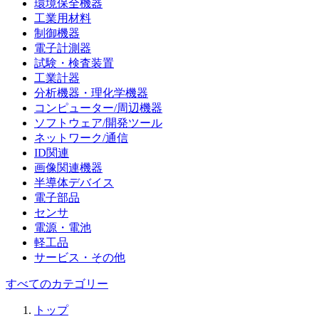
環境保全機器
工業用材料
制御機器
電子計測器
試験・検査装置
工業計器
分析機器・理化学機器
コンピューター/周辺機器
ソフトウェア/開発ツール
ネットワーク/通信
ID関連
画像関連機器
半導体デバイス
電子部品
センサ
電源・電池
軽工品
サービス・その他
すべてのカテゴリー
トップ