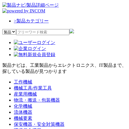
>
製品カテゴリー
製品ナビは、工業製品からエレクトロニクス、IT製品まで、
探している製品が見つかります
工作機械
機械工具/作業工具
産業用機械
物流・搬送・包装機器
化学機械
流体機器
機械要素
保安機器・安全対策機器