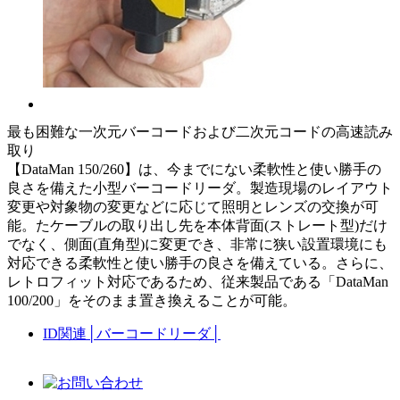
最も困難な一次元バーコードおよび二次元コードの高速読み
取り
【DataMan 150/260】は、今までにない柔軟性と使い勝手の
良さを備えた小型バーコードリーダ。製造現場のレイアウト
変更や対象物の変更などに応じて照明とレンズの交換が可
能。たケーブルの取り出し先を本体背面(ストレート型)だけ
でなく、側面(直角型)に変更でき、非常に狭い設置環境にも
対応できる柔軟性と使い勝手の良さを備えている。さらに、
レトロフィット対応であるため、従来製品である「DataMan
100/200」をそのまま置き換えることが可能。
ID関連
│
バーコードリーダ
│