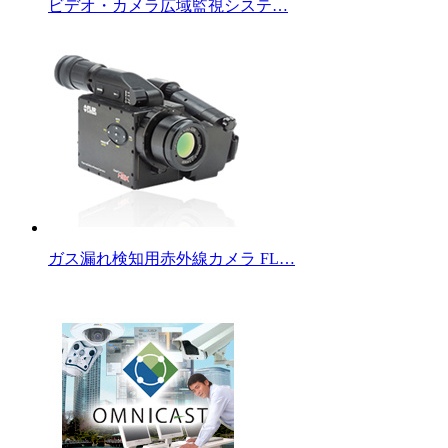
ビデオ・カメラ広域監視システ…
ガス漏れ検知用赤外線カメラ FL…