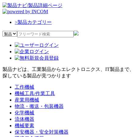
>
製品カテゴリー
製品ナビは、工業製品からエレクトロニクス、IT製品まで、
探している製品が見つかります
工作機械
機械工具/作業工具
産業用機械
物流・搬送・包装機器
化学機械
流体機器
機械要素
保安機器・安全対策機器