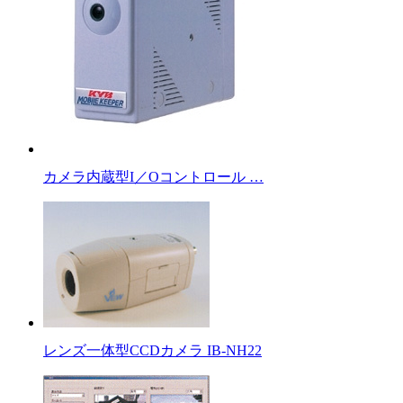
カメラ内蔵型I／Oコントロール …
レンズ一体型CCDカメラ IB-NH22