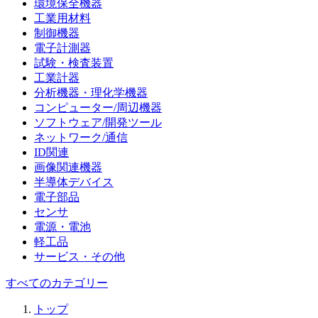
環境保全機器
工業用材料
制御機器
電子計測器
試験・検査装置
工業計器
分析機器・理化学機器
コンピューター/周辺機器
ソフトウェア/開発ツール
ネットワーク/通信
ID関連
画像関連機器
半導体デバイス
電子部品
センサ
電源・電池
軽工品
サービス・その他
すべてのカテゴリー
トップ