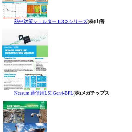
熱中対策シェルター IDCSシリーズ
(株)山善
Nessum 通信用LSI Gen4-BPL
(株)メガチップス