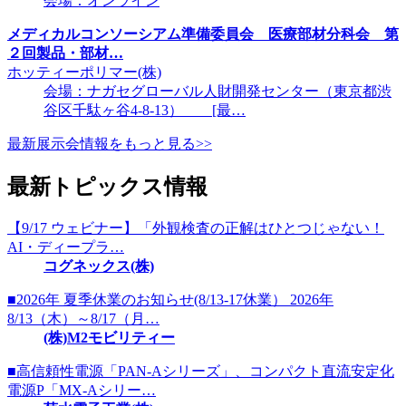
会場：オンライン
メディカルコンソーシアム準備委員会 医療部材分科会 第
２回製品・部材…
ホッティーポリマー(株)
会場：ナガセグローバル人財開発センター（東京都渋
谷区千駄ヶ谷4-8-13） [最…
最新展示会情報をもっと見る>>
最新トピックス情報
【9/17 ウェビナー】「外観検査の正解はひとつじゃない！
AI・ディープラ…
コグネックス(株)
■2026年 夏季休業のお知らせ(8/13-17休業） 2026年
8/13（木）～8/17（月…
(株)M2モビリティー
■高信頼性電源「PAN-Aシリーズ」、コンパクト直流安定化
電源P「MX-Aシリー…