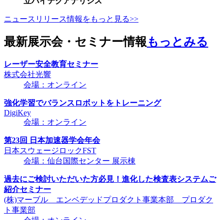
立ハイテクアナリシス
ニュースリリース情報をもっと見る>>
最新展示会・セミナー情報
もっとみる
レーザー安全教育セミナー
株式会社光響
会場：オンライン
強化学習でバランスロボットをトレーニング
DigiKey
会場：オンライン
第23回 日本加速器学会年会
日本スウェージロックFST
会場：仙台国際センター 展示棟
過去にご検討いただいた方必見！進化した検査表システムご
紹介セミナー
(株)マーブル エンベデッドプロダクト事業本部 プロダク
ト事業部