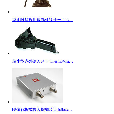
遠距離監視用遠赤外線サーマル…
超小型赤外線カメラ ThermoVisi…
映像解析式侵入探知装置 ioibox…