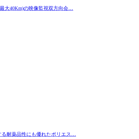
地(最大40Km)の映像監視双方向会…
する耐薬品性にも優れたポリエス…