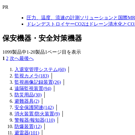
PR
圧力、温度、流速の計測ソリューションと国際MR
ドレンデストロイヤーCO2はドレーン清水化とC
保安機器・安全対策機器
1099製品中
1-20製品
1ページ目を表示
1
2
次へ
最後へ
入退室管理システム(60)
│
監視カメラ(183)
│
監視画像記録装置(26)
│
遠隔監視装置(94)
│
防災用品(30)
│
避難器具(2)
│
安全保護関連(142)
│
消火装置/防火装置(9)
│
警報器/報知器(110)
│
防爆装置(12)
│
避雷器(101)
│