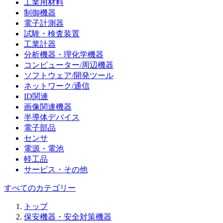
工業用材料
制御機器
電子計測器
試験・検査装置
工業計器
分析機器・理化学機器
コンピューター/周辺機器
ソフトウェア/開発ツール
ネットワーク/通信
ID関連
画像関連機器
半導体デバイス
電子部品
センサ
電源・電池
軽工品
サービス・その他
すべてのカテゴリー
トップ
保安機器・安全対策機器