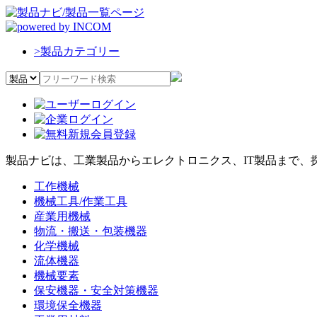
>
製品カテゴリー
製品ナビは、工業製品からエレクトロニクス、IT製品まで、
工作機械
機械工具/作業工具
産業用機械
物流・搬送・包装機器
化学機械
流体機器
機械要素
保安機器・安全対策機器
環境保全機器