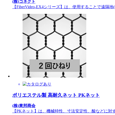
(株)コネクト
【FiberVideo-EX4シリーズ】は、使用することで遠隔
ポリエステル製 高耐久ネット PKネット
(株)東邦商会
【PKネット】は、機械特性、寸法安定性、酸などに対