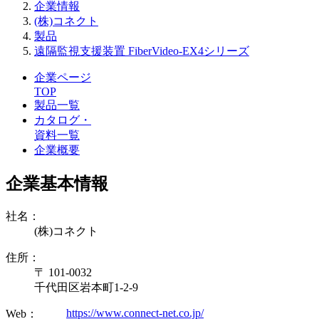
企業情報
(株)コネクト
製品
遠隔監視支援装置 FiberVideo-EX4シリーズ
企業ページ
TOP
製品一覧
カタログ・
資料一覧
企業概要
企業基本情報
社名：
(株)コネクト
住所：
〒 101-0032
千代田区岩本町1-2-9
https://www.connect-net.co.jp/
Web：