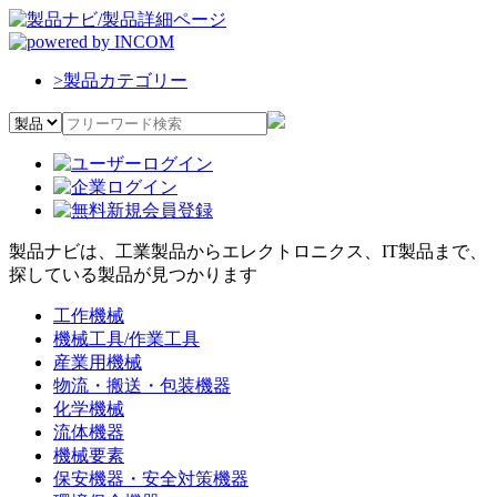
>
製品カテゴリー
製品ナビは、工業製品からエレクトロニクス、IT製品まで、
探している製品が見つかります
工作機械
機械工具/作業工具
産業用機械
物流・搬送・包装機器
化学機械
流体機器
機械要素
保安機器・安全対策機器