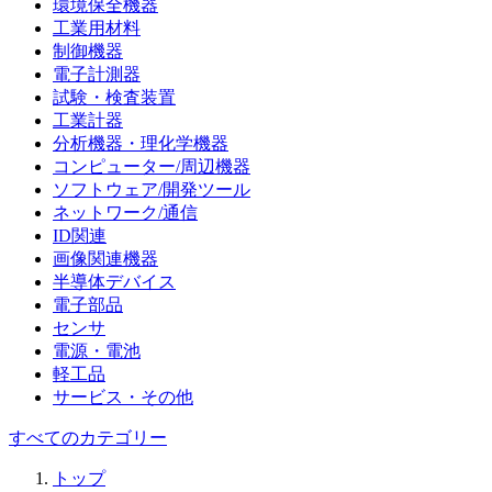
環境保全機器
工業用材料
制御機器
電子計測器
試験・検査装置
工業計器
分析機器・理化学機器
コンピューター/周辺機器
ソフトウェア/開発ツール
ネットワーク/通信
ID関連
画像関連機器
半導体デバイス
電子部品
センサ
電源・電池
軽工品
サービス・その他
すべてのカテゴリー
トップ