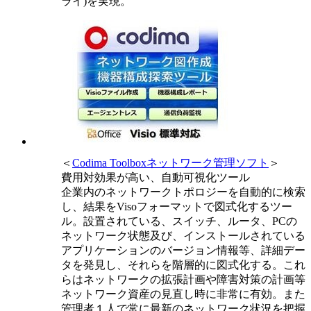
ライ)を実現。
＜
Codima Toolboxネットワーク管理ソフト
＞
費用対効果が高い、自動可視化ツール
企業内のネットワークトポロジーを自動的に検索
し、結果をVisoフォーマットで図式化するツー
ル。設置されている、スイッチ、ルータ、PCの
ネットワーク状態及び、インストールされている
アプリケーションのバージョン情報等、詳細デー
タを発見し、それらを階層的に図式化する。これ
らはネットワークの拡張計画や障害対策の計画等
ネットワーク資産の見直し時に非常に有効。また
管理者１人で常に最新のネットワーク状況を把握