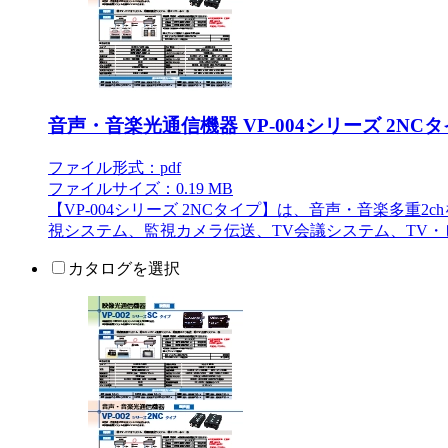
音声・音楽光通信機器 VP-004シリーズ 2NC
ファイル形式：pdf
ファイルサイズ：0.19 MB
【VP-004シリーズ 2NCタイプ】は、音声・音楽
視システム、監視カメラ伝送、TV会議システム、TV
カタログを選択