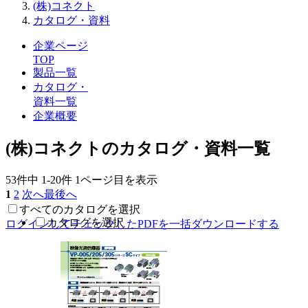
(株)コネクト
カタログ・資料
企業ページ
TOP
製品一覧
カタログ・
資料一覧
企業概要
(株)コネクトのカタログ・資料一覧
53件中
1-20件
1ページ目を表示
1
2
次へ
最後へ
すべてのカタログを選択
カタログを選択
ログインしてチェックしたPDFを一括ダウンロードする