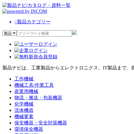
>
製品カテゴリー
製品ナビは、工業製品からエレクトロニクス、IT製品まで、
工作機械
機械工具/作業工具
産業用機械
物流・搬送・包装機器
化学機械
流体機器
機械要素
保安機器・安全対策機器
環境保全機器