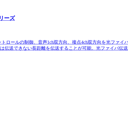
シリーズ
コントロールの制御、音声1ch双方向、接点4ch双方向を光ファ
は伝送できない長距離を伝送することが可能。光ファイバ伝送