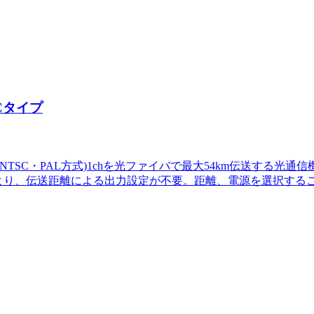
SCタイプ
信号(NTSC・PAL方式)1chを光ファイバで最大54km伝送する
により、伝送距離による出力設定が不要。距離、電源を選択する