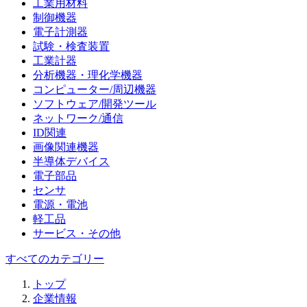
工業用材料
制御機器
電子計測器
試験・検査装置
工業計器
分析機器・理化学機器
コンピューター/周辺機器
ソフトウェア/開発ツール
ネットワーク/通信
ID関連
画像関連機器
半導体デバイス
電子部品
センサ
電源・電池
軽工品
サービス・その他
すべてのカテゴリー
トップ
企業情報