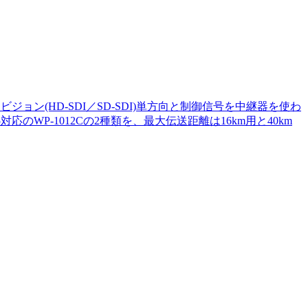
ョン(HD-SDI／SD-SDI)単方向と制御信号を中継器を使わ
対応のWP-1012Cの2種類を、最大伝送距離は16km用と40km