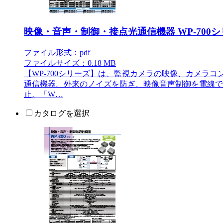
映像・音声・制御・接点光通信機器 WP-700
ファイル形式：pdf
ファイルサイズ：0.18 MB
【WP-700シリーズ】は、監視カメラの映像、カメラ
通信機器。外来のノイズを防ぎ、映像音声制御を電線で
止。「W…
カタログを選択