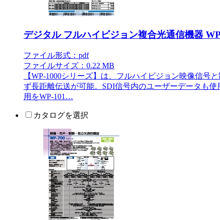
デジタル フルハイビジョン複合光通信機器 WP-
ファイル形式：pdf
ファイルサイズ：0.22 MB
【WP-1000シリーズ】は、フルハイビジョン映像信号と
ず長距離伝送が可能。SDI信号内のユーザーデータも使用できる。
用をWP-101…
カタログを選択