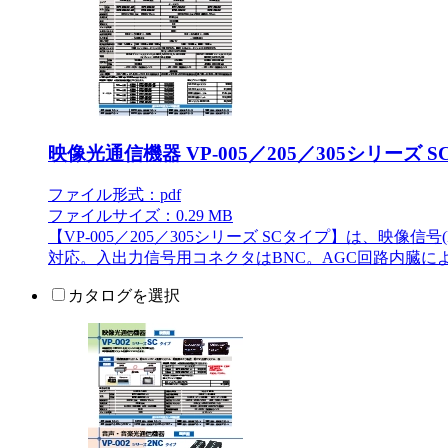
映像光通信機器 VP-005／205／305シリーズ 
ファイル形式：pdf
ファイルサイズ：0.29 MB
【VP-005／205／305シリーズ SCタイプ】は、映像
対応。入出力信号用コネクタはBNC。AGC回路内臓
カタログを選択