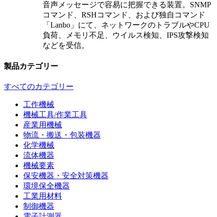
音声メッセージで容易に把握できる装置。SNMP
コマンド、RSHコマンド、および独自コマンド
「Lanbo」にて、ネットワークのトラブルやCPU
負荷、メモリ不足、ウイルス検知、IPS攻撃検知
などを受信。
製品カテゴリー
すべてのカテゴリー
工作機械
機械工具/作業工具
産業用機械
物流・搬送・包装機器
化学機械
流体機器
機械要素
保安機器・安全対策機器
環境保全機器
工業用材料
制御機器
電子計測器