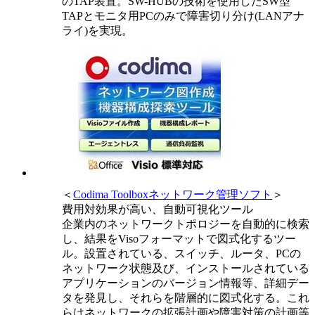
のTAP装置。SW-HUBの技術を使用したSW型
TAPとモニタ用PCのみで障害切り分け(LANアナ
ライ)を実現。
＜
Codima Toolboxネットワーク管理ソフト
＞
費用対効果が高い、自動可視化ツール
企業内のネットワークトポロジーを自動的に検索
し、結果をVisoフォーマットで図式化するツー
ル。設置されている、スイッチ、ルータ、PCの
ネットワーク状態及び、インストールされている
アプリケーションのバージョン情報等、詳細デー
タを発見し、それらを階層的に図式化する。これ
らはネットワークの拡張計画や障害対策の計画等