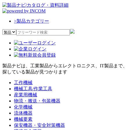
>
製品カテゴリー
製品ナビは、工業製品からエレクトロニクス、IT製品まで、
探している製品が見つかります
工作機械
機械工具/作業工具
産業用機械
物流・搬送・包装機器
化学機械
流体機器
機械要素
保安機器・安全対策機器