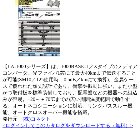
【LA-1000シリーズ】は、1000BASE-T／Xタイプのメディア
コンバータ。光ファイバ1芯にて最大40kmまで伝送すること
が可能(SM10／125使用時、0.5dB／kmにて換算)。金属ケー
スで覆われた頑丈設計であり、衝撃や振動に強い。また小型
かつ取付板を標準装備しており、配電盤などの機器への組込
みが容易。−20～＋70℃までの広い周囲温度範囲で動作す
る。オートネゴシエーションに対応。リンクパススルー機
能、オートクロスオーバー機能を搭載。
発行元：
(株)コネクト
<ログインしてこのカタログをダウンロードする（無料）>