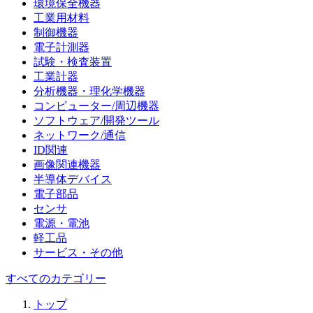
環境保全機器
工業用材料
制御機器
電子計測器
試験・検査装置
工業計器
分析機器・理化学機器
コンピューター/周辺機器
ソフトウェア/開発ツール
ネットワーク/通信
ID関連
画像関連機器
半導体デバイス
電子部品
センサ
電源・電池
軽工品
サービス・その他
すべてのカテゴリー
トップ