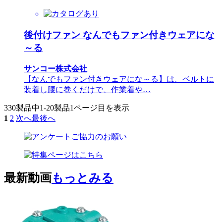
後付けファン なんでもファン付きウェアにな
～る
サンコー株式会社
【なんでもファン付きウェアにな～る】は、ベルトに
装着し腰に巻くだけで、作業着や…
330製品中
1-20製品
1ページ目を表示
1
2
次へ
最後へ
最新動画
もっとみる