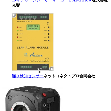
10W グリーンレーザーマーカー LMS-GR10W
株式会社
光響
漏水検知センサー
ネットコネクトプロ合同会社