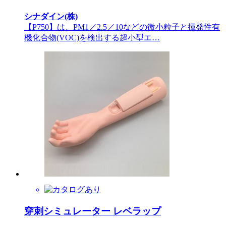
シナダイン(株)
【P750】は、PM1／2.5／10などの微小粒子と揮発性有
機化合物(VOC)を検出する超小型エ…
穿刺シミュレーター レベラップ