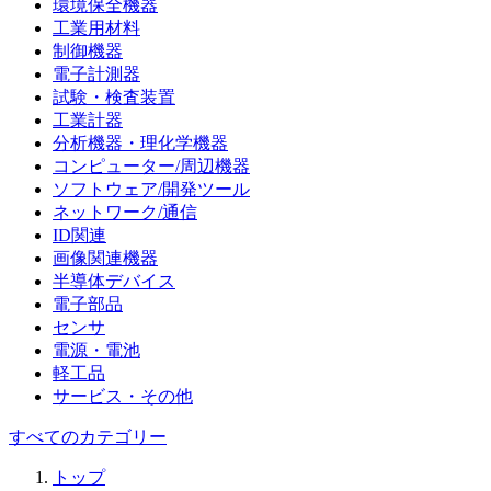
環境保全機器
工業用材料
制御機器
電子計測器
試験・検査装置
工業計器
分析機器・理化学機器
コンピューター/周辺機器
ソフトウェア/開発ツール
ネットワーク/通信
ID関連
画像関連機器
半導体デバイス
電子部品
センサ
電源・電池
軽工品
サービス・その他
すべてのカテゴリー
トップ