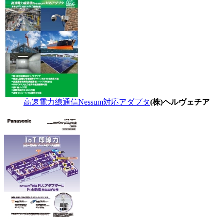
高速電力線通信Nessum対応アダプタ
(株)ヘルヴェチア