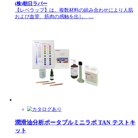
(株)朝日ラバー
【レベラップ】は、複数材料の組み合わせにより人肌
および血管、筋肉の感触を出し、…
潤滑油分析ポータブルミニラボ TAN テストキ
ット