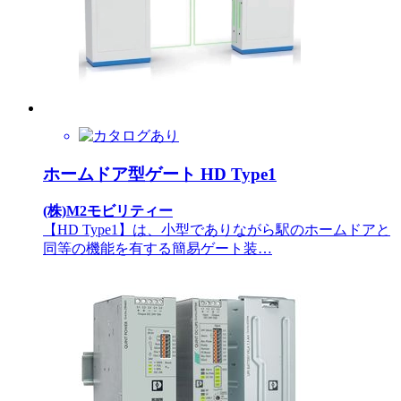
ホームドア型ゲート HD Type1
(株)M2モビリティー
【HD Type1】は、小型でありながら駅のホームドアと
同等の機能を有する簡易ゲート装…