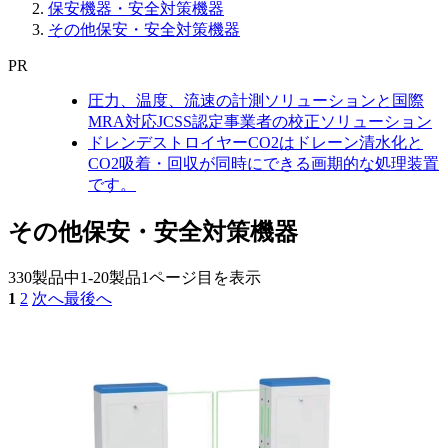
保安機器・安全対策機器
その他保安・安全対策機器
PR
圧力、温度、流速の計測ソリューションと国際
MRA対応JCSS認定事業者の校正ソリューション
ドレンデストロイヤーCO2はドレーン清水化と
CO2吸着・回収が同時にできる画期的な処理装置
です。
その他保安・安全対策機器
330製品中
1-20製品
1ページ目を表示
1
2
次へ
最後へ