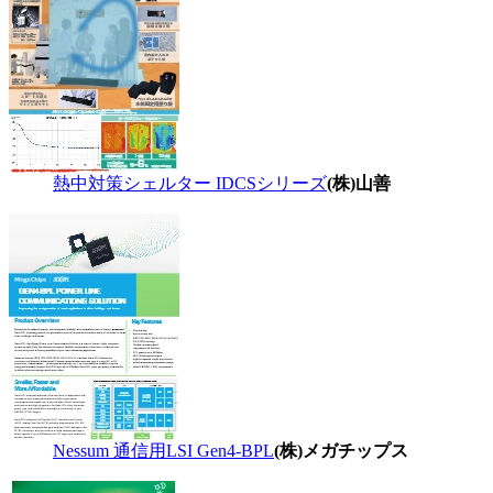
熱中対策シェルター IDCSシリーズ
(株)山善
Nessum 通信用LSI Gen4-BPL
(株)メガチップス