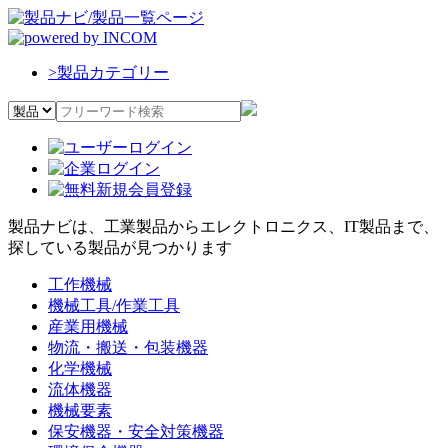
>
製品カテゴリー
製品ナビは、工業製品からエレクトロニクス、IT製品まで、
探している製品が見つかります
工作機械
機械工具/作業工具
産業用機械
物流・搬送・包装機器
化学機械
流体機器
機械要素
保安機器・安全対策機器