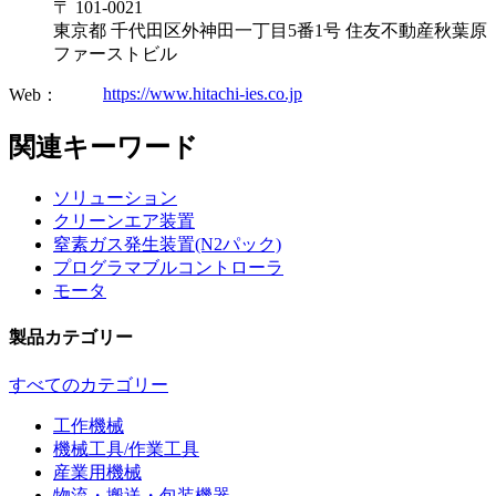
〒 101-0021
東京都 千代田区外神田一丁目5番1号 住友不動産秋葉原
ファーストビル
https://www.hitachi-ies.co.jp
Web：
関連キーワード
ソリューション
クリーンエア装置
窒素ガス発生装置(N2パック)
プログラマブルコントローラ
モータ
製品カテゴリー
すべてのカテゴリー
工作機械
機械工具/作業工具
産業用機械
物流・搬送・包装機器