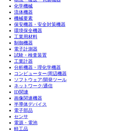
化学機械
流体機器
機械要素
保安機器・安全対策機器
環境保全機器
工業用材料
制御機器
電子計測器
試験・検査装置
工業計器
分析機器・理化学機器
コンピューター/周辺機器
ソフトウェア/開発ツール
ネットワーク/通信
ID関連
画像関連機器
半導体デバイス
電子部品
センサ
電源・電池
軽工品