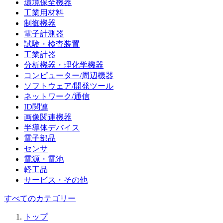
環境保全機器
工業用材料
制御機器
電子計測器
試験・検査装置
工業計器
分析機器・理化学機器
コンピューター/周辺機器
ソフトウェア/開発ツール
ネットワーク/通信
ID関連
画像関連機器
半導体デバイス
電子部品
センサ
電源・電池
軽工品
サービス・その他
すべてのカテゴリー
トップ