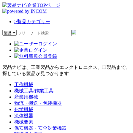
>
製品カテゴリー
製品ナビは、工業製品からエレクトロニクス、IT製品まで、
探している製品が見つかります
工作機械
機械工具/作業工具
産業用機械
物流・搬送・包装機器
化学機械
流体機器
機械要素
保安機器・安全対策機器