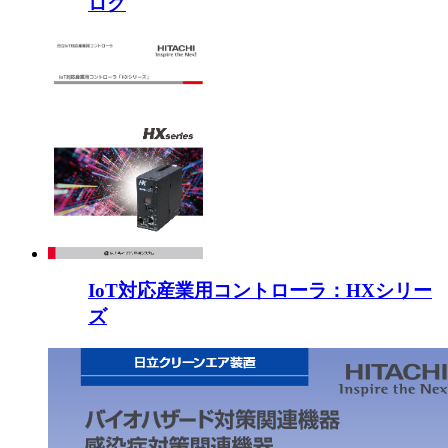
ログ
IoT対応産業用コントローラ：HXシリー
ズ