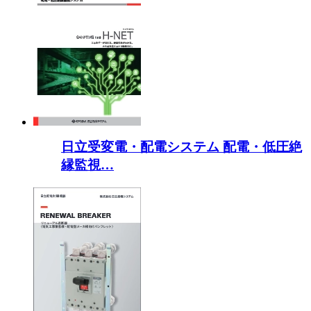
日立受変電・配電システム 配電・低圧絶
縁監視…