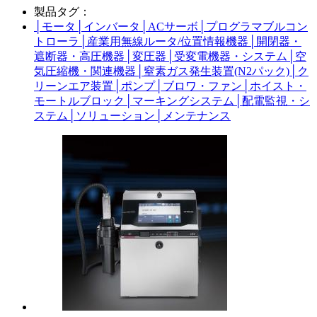
製品タグ：
│
モータ
│
インバータ
│
ACサーボ
│
プログラマブルコン
トローラ
│
産業用無線ルータ/位置情報機器
│
開閉器・
遮断器・高圧機器
│
変圧器
│
受変電機器・システム
│
空
気圧縮機・関連機器
│
窒素ガス発生装置(N2パック)
│
ク
リーンエア装置
│
ポンプ
│
ブロワ・ファン
│
ホイスト・
モートルブロック
│
マーキングシステム
│
配電監視・シ
ステム
│
ソリューション
│
メンテナンス