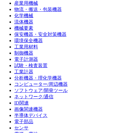
産業用機械
物流・搬送・包装機器
化学機械
流体機器
機械要素
保安機器・安全対策機器
環境保全機器
工業用材料
制御機器
電子計測器
試験・検査装置
工業計器
分析機器・理化学機器
コンピューター/周辺機器
ソフトウェア/開発ツール
ネットワーク/通信
ID関連
画像関連機器
半導体デバイス
電子部品
センサ