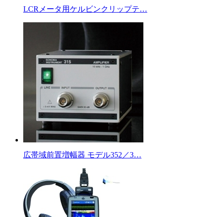
LCRメータ用ケルビンクリップテ…
広帯域前置増幅器 モデル352／3…