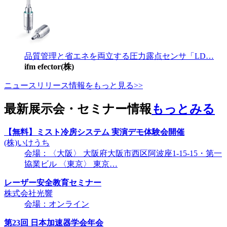
品質管理と省エネを両立する圧力露点センサ「LD…
ifm efector(株)
ニュースリリース情報をもっと見る>>
最新展示会・セミナー情報
もっとみる
【無料】ミスト冷房システム 実演デモ体験会開催
(株)いけうち
会場：〈大阪〉 大阪府大阪市西区阿波座1-15-15・第一
協業ビル 〈東京〉 東京…
レーザー安全教育セミナー
株式会社光響
会場：オンライン
第23回 日本加速器学会年会