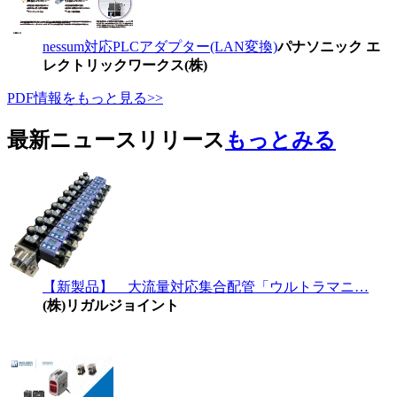
nessum対応PLCアダプター(LAN変換)
パナソニック エ
レクトリックワークス(株)
PDF情報をもっと見る>>
最新ニュースリリース
もっとみる
【新製品】 大流量対応集合配管「ウルトラマニ…
(株)リガルジョイント