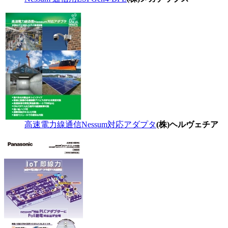
高速電力線通信Nessum対応アダプタ
(株)ヘルヴェチア