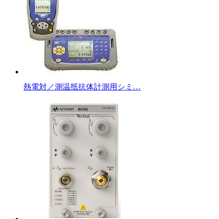
熱電対／測温抵抗体計測用シミ…