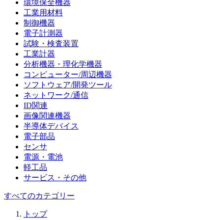
環境保全機器
工業用材料
制御機器
電子計測器
試験・検査装置
工業計器
分析機器・理化学機器
コンピューター/周辺機器
ソフトウェア/開発ツール
ネットワーク/通信
ID関連
画像関連機器
半導体デバイス
電子部品
センサ
電源・電池
軽工品
サービス・その他
すべてのカテゴリー
トップ