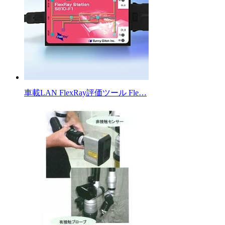
車載LAN FlexRay評価ツール Fle…