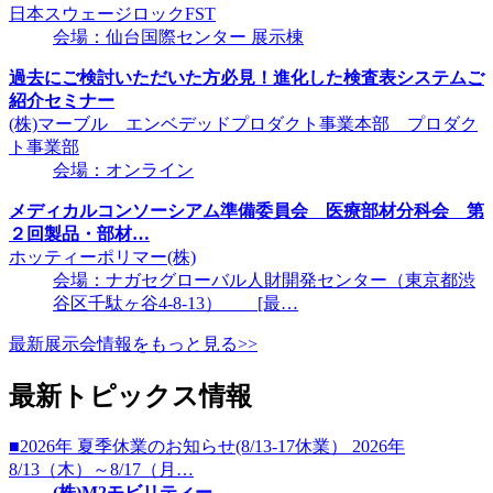
日本スウェージロックFST
会場：仙台国際センター 展示棟
過去にご検討いただいた方必見！進化した検査表システムご
紹介セミナー
(株)マーブル エンベデッドプロダクト事業本部 プロダク
ト事業部
会場：オンライン
メディカルコンソーシアム準備委員会 医療部材分科会 第
２回製品・部材…
ホッティーポリマー(株)
会場：ナガセグローバル人財開発センター（東京都渋
谷区千駄ヶ谷4-8-13） [最…
最新展示会情報をもっと見る>>
最新トピックス情報
■2026年 夏季休業のお知らせ(8/13-17休業） 2026年
8/13（木）～8/17（月…
(株)M2モビリティー