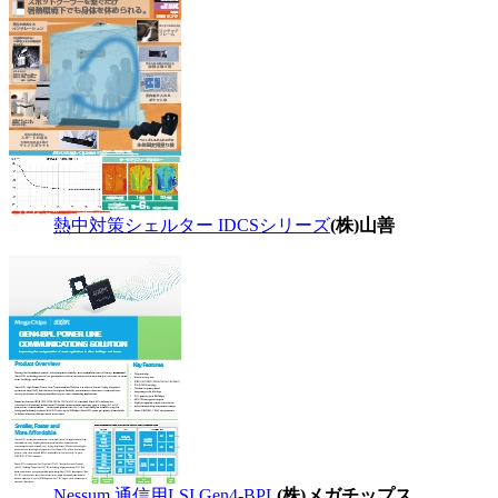
熱中対策シェルター IDCSシリーズ
(株)山善
Nessum 通信用LSI Gen4-BPL
(株)メガチップス