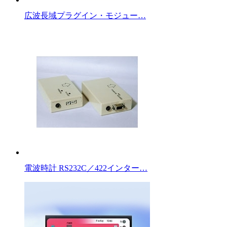
広波長域プラグイン・モジュー…
電波時計 RS232C／422インター…