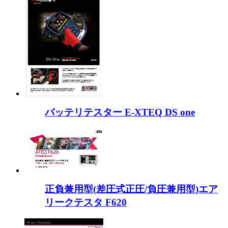
バッテリテスター E-XTEQ DS one
正負兼用型(差圧式正圧/負圧兼用型)エア
リークテスタ F620