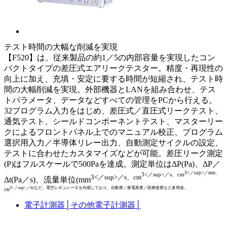
テスト時間の大幅な削減を実現
【F520】は、従来製品の約1／5の内部容量を実現したコン
パクトタイプの差圧式エアリークテスター。精度・再現性の
向上に加え、充填・安定に要する時間が短縮され、テスト時
間の大幅削減を実現。外部機器とLANを組み合わせ、テス
トパラメータ、データなどすべての管理をPCから行える。
32プログラム入力をはじめ、差圧式／直圧式リークテスト、
通気テスト、シールドコンポーネントテスト、マスターリー
クによるフロントパネル上でのマニュアル校正、プログラム
選択用入力／半導体リレー出力、自動測定サイクルの設定、
テストに合わせたカスタマイズなどが可能。差圧リーク測定
(P)はフルスケールで500Paを達成。測定単位はΔP(Pa)、ΔP／
3<／sup>／mm、
3<／sup>／s、cm
3<／sup>／s、cm
Δt(Pa／s)、流量単位(mm
3<／sup>／h)など。電空レギュレータを内蔵しており、自動車／家電産業／医療産業など多用途。
cm
電子計測器
│
その他電子計測器
│