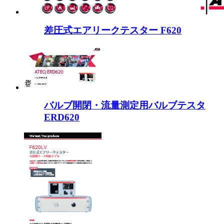
差圧式エアリークテスター F620
バルブ開閉・流量測定用バルブテスタ
ERD620