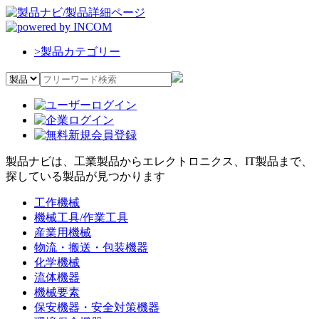
>
製品カテゴリー
製品ナビは、工業製品からエレクトロニクス、IT製品まで、
探している製品が見つかります
工作機械
機械工具/作業工具
産業用機械
物流・搬送・包装機器
化学機械
流体機器
機械要素
保安機器・安全対策機器