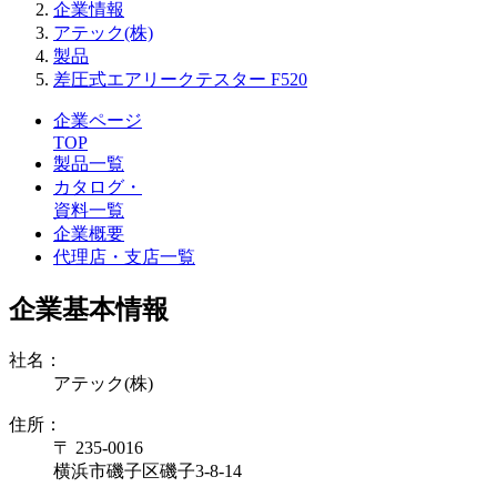
企業情報
アテック(株)
製品
差圧式エアリークテスター F520
企業ページ
TOP
製品一覧
カタログ・
資料一覧
企業概要
代理店・支店一覧
企業基本情報
社名：
アテック(株)
住所：
〒 235-0016
横浜市磯子区磯子3-8-14