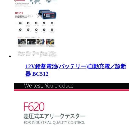
12V鉛蓄電池(バッテリー)自動充電／診断
器 BC512