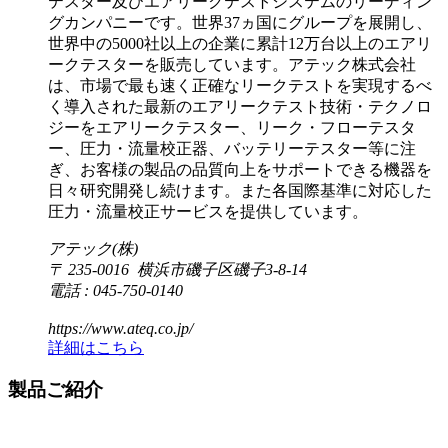
テスター及びエアリークテストシステムのリーディン
グカンパニーです。世界37ヵ国にグループを展開し、
世界中の5000社以上の企業に累計12万台以上のエアリ
ークテスターを販売しています。アテック株式会社
は、市場で最も速く正確なリークテストを実現するべ
く導入された最新のエアリークテスト技術・テクノロ
ジーをエアリークテスター、リーク・フローテスタ
ー、圧力・流量校正器、バッテリーテスター等に注
ぎ、お客様の製品の品質向上をサポートできる機器を
日々研究開発し続けます。また各国際基準に対応した
圧力・流量校正サービスを提供しています。
アテック(株)
〒 235-0016 横浜市磯子区磯子3-8-14
電話 : 045-750-0140
https://www.ateq.co.jp/
詳細はこちら
製品ご紹介