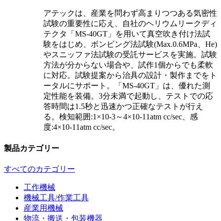
アテックは、産業を問わず高まりつつある気密性
試験の重要性に応え、自社のヘリウムリークディ
テクタ「MS-40GT」を用いて真空吹き付け法試
験をはじめ、ボンビング法試験(Max.0.6MPa、He)
やスニッファ法試験の受託サービスを実施。試験
方法が分からない場合や、試作1個からでも柔軟
に対応。試験提案から治具の設計・製作までをト
ータルにサポート。「MS-40GT」は、優れた測
定性能を装備。3分未満で起動し、テストでの応
答時間は1.5秒と迅速かつ正確なテストが行え
る。検知範囲:1×10-3～4×10-11atm cc/sec、感
度:4×10-11atm cc/sec。
製品カテゴリー
すべてのカテゴリー
工作機械
機械工具/作業工具
産業用機械
物流・搬送・包装機器