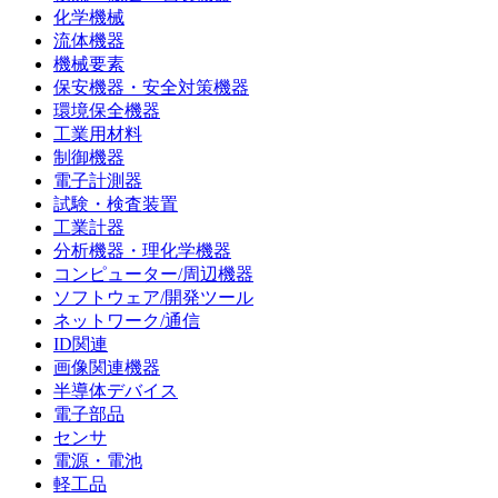
化学機械
流体機器
機械要素
保安機器・安全対策機器
環境保全機器
工業用材料
制御機器
電子計測器
試験・検査装置
工業計器
分析機器・理化学機器
コンピューター/周辺機器
ソフトウェア/開発ツール
ネットワーク/通信
ID関連
画像関連機器
半導体デバイス
電子部品
センサ
電源・電池
軽工品