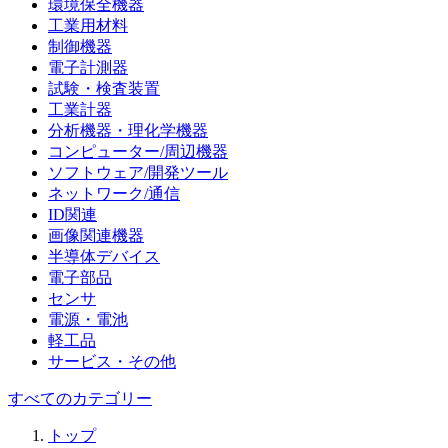
環境保全機器
工業用材料
制御機器
電子計測器
試験・検査装置
工業計器
分析機器・理化学機器
コンピューター/周辺機器
ソフトウェア/開発ツール
ネットワーク/通信
ID関連
画像関連機器
半導体デバイス
電子部品
センサ
電源・電池
軽工品
サービス・その他
すべてのカテゴリー
トップ