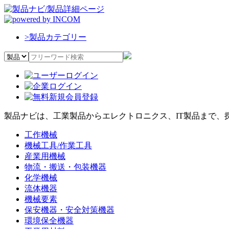
>
製品カテゴリー
製品ナビは、工業製品からエレクトロニクス、IT製品まで、
工作機械
機械工具/作業工具
産業用機械
物流・搬送・包装機器
化学機械
流体機器
機械要素
保安機器・安全対策機器
環境保全機器