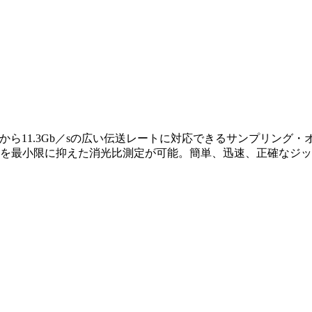
55Mb／sから11.3Gb／sの広い伝送レートに対応できるサンプ
器差を最小限に抑えた消光比測定が可能。簡単、迅速、正確なジ