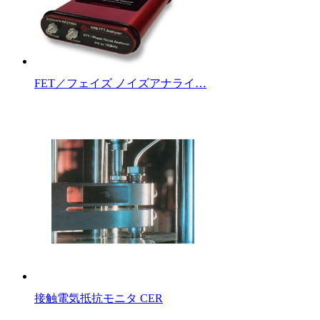
FET／フェイズ ノイズアナライ…
接触電気抵抗モニタ CER