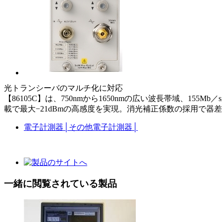
光トランシーバのマルチ化に対応
【86105C】は、750nmから1650nmの広い波長帯域、1
載で最大−21dBmの高感度を実現。消光補正係数の採用で
電子計測器
│
その他電子計測器
│
一緒に閲覧されている製品