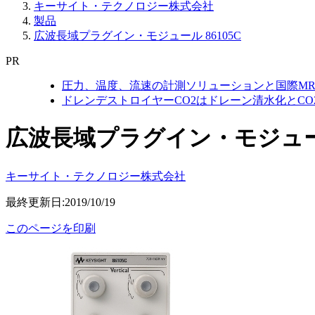
キーサイト・テクノロジー株式会社
製品
広波長域プラグイン・モジュール 86105C
PR
圧力、温度、流速の計測ソリューションと国際MR
ドレンデストロイヤーCO2はドレーン清水化とC
広波長域プラグイン・モジュール 
キーサイト・テクノロジー株式会社
最終更新日:2019/10/19
このページを印刷