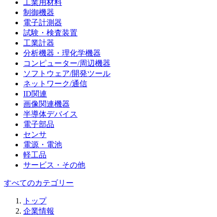
工業用材料
制御機器
電子計測器
試験・検査装置
工業計器
分析機器・理化学機器
コンピューター/周辺機器
ソフトウェア/開発ツール
ネットワーク/通信
ID関連
画像関連機器
半導体デバイス
電子部品
センサ
電源・電池
軽工品
サービス・その他
すべてのカテゴリー
トップ
企業情報