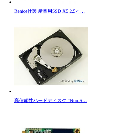
Renice社製 産業用SSD X5 2.5イ…
高信頼性ハードディスク “Non-S…