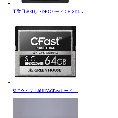
工業用途SD／SDHCカード GH-SDI…
SLCタイプ工業用途CFastカード …