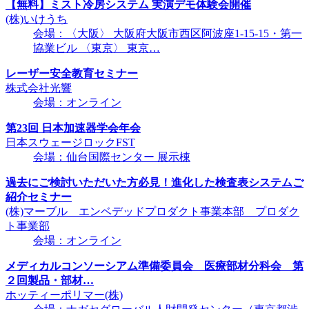
【無料】ミスト冷房システム 実演デモ体験会開催
(株)いけうち
会場：〈大阪〉 大阪府大阪市西区阿波座1-15-15・第一
協業ビル 〈東京〉 東京…
レーザー安全教育セミナー
株式会社光響
会場：オンライン
第23回 日本加速器学会年会
日本スウェージロックFST
会場：仙台国際センター 展示棟
過去にご検討いただいた方必見！進化した検査表システムご
紹介セミナー
(株)マーブル エンベデッドプロダクト事業本部 プロダク
ト事業部
会場：オンライン
メディカルコンソーシアム準備委員会 医療部材分科会 第
２回製品・部材…
ホッティーポリマー(株)