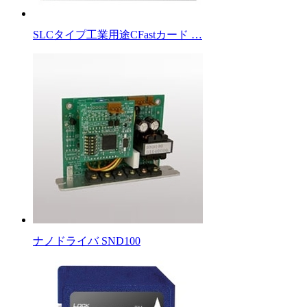
SLCタイプ工業用途CFastカード …
ナノドライバ SND100