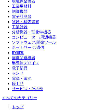
環境保全機器
工業用材料
制御機器
電子計測器
試験・検査装置
工業計器
分析機器・理化学機器
コンピューター/周辺機器
ソフトウェア/開発ツール
ネットワーク/通信
ID関連
画像関連機器
半導体デバイス
電子部品
センサ
電源・電池
軽工品
サービス・その他
すべてのカテゴリー
トップ