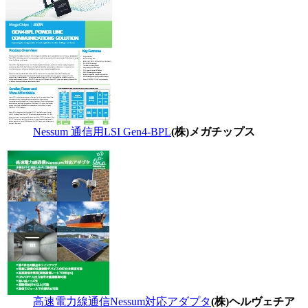
Nessum 通信用LSI Gen4-BPL
(株)メガチップス
高速電力線通信Nessum対応アダプタ
(株)ヘルヴェチア