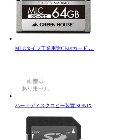
MLCタイプ工業用途CFastカード …
ハードディスクコピー装置 SONIX