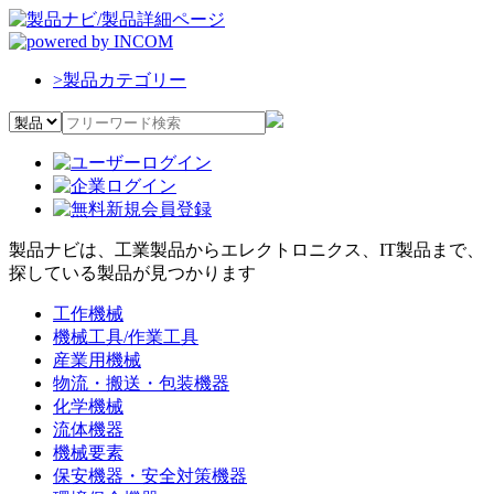
>
製品カテゴリー
製品ナビは、工業製品からエレクトロニクス、IT製品まで、
探している製品が見つかります
工作機械
機械工具/作業工具
産業用機械
物流・搬送・包装機器
化学機械
流体機器
機械要素
保安機器・安全対策機器