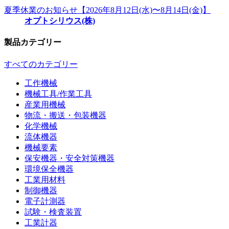
夏季休業のお知らせ【2026年8月12日(水)〜8月14日(金)】
オプトシリウス(株)
製品カテゴリー
すべてのカテゴリー
工作機械
機械工具/作業工具
産業用機械
物流・搬送・包装機器
化学機械
流体機器
機械要素
保安機器・安全対策機器
環境保全機器
工業用材料
制御機器
電子計測器
試験・検査装置
工業計器