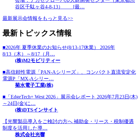
会場：ナガセグローバル人財開発センター（東京都渋
谷区千駄ヶ谷4-8-13） [最…
最新展示会情報をもっと見る>>
最新トピックス情報
■2026年 夏季休業のお知らせ(8/13-17休業） 2026年
8/13（木）～8/17（月…
(株)M2モビリティー
■高信頼性電源「PAN-Aシリーズ」、コンパクト直流安定化
電源P「MX-Aシリー…
菊水電子工業(株)
■「EdgeTech+ West 2026」展示会レポート 2026年7月23日(木)
～24日(金)に…
(株)DTSインサイト
【光響製品導入をご検討の方へ 補助金・リース・税制優遇
制度を活用した導…
株式会社光響