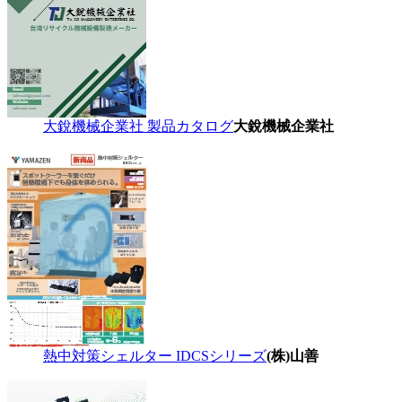
大銳機械企業社 製品カタログ
大銳機械企業社
熱中対策シェルター IDCSシリーズ
(株)山善