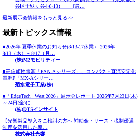
谷区千駄ヶ谷4-8-13） [最…
最新展示会情報をもっと見る>>
最新トピックス情報
■2026年 夏季休業のお知らせ(8/13-17休業） 2026年
8/13（木）～8/17（月…
(株)M2モビリティー
■高信頼性電源「PAN-Aシリーズ」、コンパクト直流安定化
電源P「MX-Aシリー…
菊水電子工業(株)
■「EdgeTech+ West 2026」展示会レポート 2026年7月23日(木)
～24日(金)に…
(株)DTSインサイト
【光響製品導入をご検討の方へ 補助金・リース・税制優遇
制度を活用した導…
株式会社光響