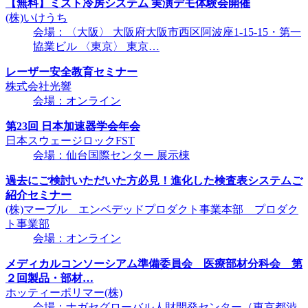
【無料】ミスト冷房システム 実演デモ体験会開催
(株)いけうち
会場：〈大阪〉 大阪府大阪市西区阿波座1-15-15・第一
協業ビル 〈東京〉 東京…
レーザー安全教育セミナー
株式会社光響
会場：オンライン
第23回 日本加速器学会年会
日本スウェージロックFST
会場：仙台国際センター 展示棟
過去にご検討いただいた方必見！進化した検査表システムご
紹介セミナー
(株)マーブル エンベデッドプロダクト事業本部 プロダク
ト事業部
会場：オンライン
メディカルコンソーシアム準備委員会 医療部材分科会 第
２回製品・部材…
ホッティーポリマー(株)
会場：ナガセグローバル人財開発センター（東京都渋