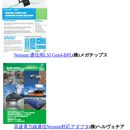
Nessum 通信用LSI Gen4-BPL
(株)メガチップス
高速電力線通信Nessum対応アダプタ
(株)ヘルヴェチア