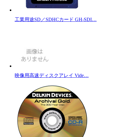
工業用途SD／SDHCカード GH-SDI…
映像用高速ディスクアレイ Vide…