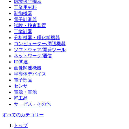
環境保全機器
工業用材料
制御機器
電子計測器
試験・検査装置
工業計器
分析機器・理化学機器
コンピューター/周辺機器
ソフトウェア/開発ツール
ネットワーク/通信
ID関連
画像関連機器
半導体デバイス
電子部品
センサ
電源・電池
軽工品
サービス・その他
すべてのカテゴリー
トップ