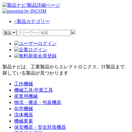
>
製品カテゴリー
製品ナビは、工業製品からエレクトロニクス、IT製品まで、
探している製品が見つかります
工作機械
機械工具/作業工具
産業用機械
物流・搬送・包装機器
化学機械
流体機器
機械要素
保安機器・安全対策機器