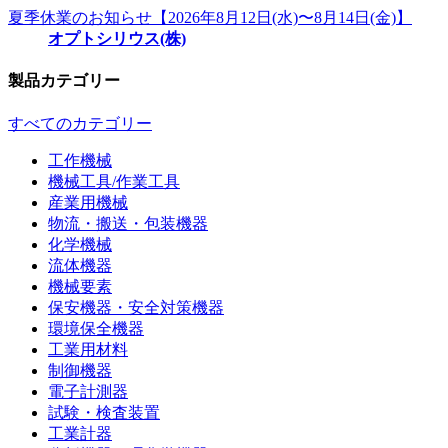
夏季休業のお知らせ【2026年8月12日(水)〜8月14日(金)】
オプトシリウス(株)
製品カテゴリー
すべてのカテゴリー
工作機械
機械工具/作業工具
産業用機械
物流・搬送・包装機器
化学機械
流体機器
機械要素
保安機器・安全対策機器
環境保全機器
工業用材料
制御機器
電子計測器
試験・検査装置
工業計器