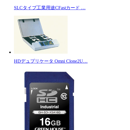
SLCタイプ工業用途CFastカード …
HDデュプリケータ Omni Clone2U…