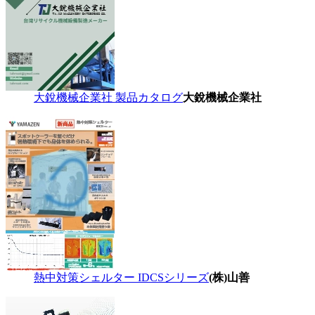
大銳機械企業社 製品カタログ
大銳機械企業社
熱中対策シェルター IDCSシリーズ
(株)山善