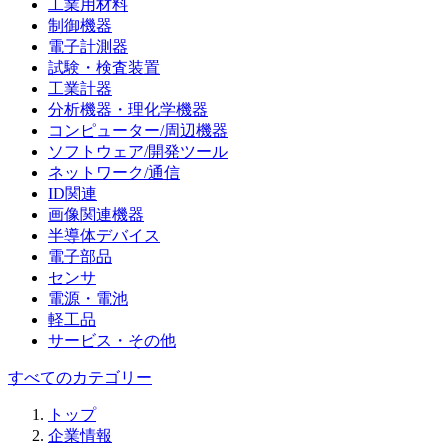
工業用材料
制御機器
電子計測器
試験・検査装置
工業計器
分析機器・理化学機器
コンピューター/周辺機器
ソフトウェア/開発ツール
ネットワーク/通信
ID関連
画像関連機器
半導体デバイス
電子部品
センサ
電源・電池
軽工品
サービス・その他
すべてのカテゴリー
トップ
企業情報