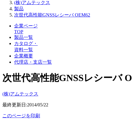
(株)アムテックス
製品
次世代高性能GNSSレシーバ OEM62
企業ページ
TOP
製品一覧
カタログ・
資料一覧
企業概要
代理店・支店一覧
次世代高性能GNSSレシーバ O
(株)アムテックス
最終更新日:2014/05/22
このページを印刷