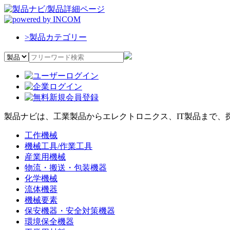
>
製品カテゴリー
製品ナビは、工業製品からエレクトロニクス、IT製品まで、
工作機械
機械工具/作業工具
産業用機械
物流・搬送・包装機器
化学機械
流体機器
機械要素
保安機器・安全対策機器
環境保全機器