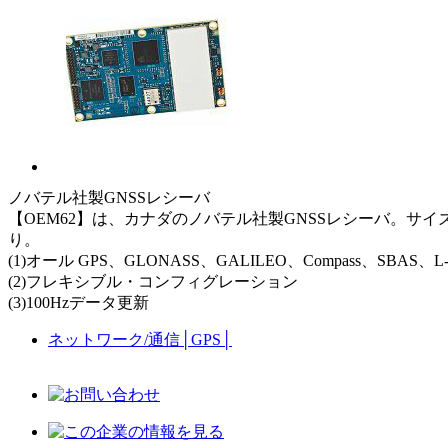
ノバテル社製GNSSレシーバ
【OEM62】は、カナダのノバテル社製GNSSレシーバ。サイ
り。
(1)オール GPS、GLONASS、GALILEO、Compass、SB
(2)フレキシブル・コンフィグレーション
(3)100Hzデータ更新
ネットワーク/通信
│
GPS
│