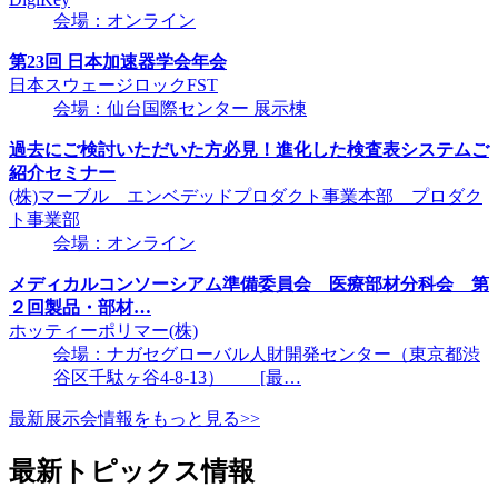
会場：オンライン
第23回 日本加速器学会年会
日本スウェージロックFST
会場：仙台国際センター 展示棟
過去にご検討いただいた方必見！進化した検査表システムご
紹介セミナー
(株)マーブル エンベデッドプロダクト事業本部 プロダク
ト事業部
会場：オンライン
メディカルコンソーシアム準備委員会 医療部材分科会 第
２回製品・部材…
ホッティーポリマー(株)
会場：ナガセグローバル人財開発センター（東京都渋
谷区千駄ヶ谷4-8-13） [最…
最新展示会情報をもっと見る>>
最新トピックス情報