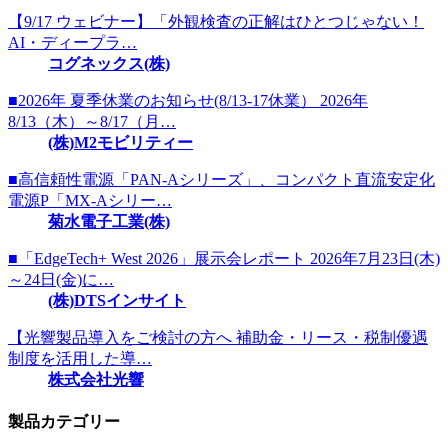
【9/17 ウェビナー】「外観検査の正解はひとつじゃない！
AI・ディープラ…
コグネックス(株)
■2026年 夏季休業のお知らせ(8/13-17休業） 2026年
8/13（木）～8/17（月…
(株)M2モビリティー
■高信頼性電源「PAN-Aシリーズ」、コンパクト直流安定化
電源P「MX-Aシリー…
菊水電子工業(株)
■「EdgeTech+ West 2026」展示会レポート 2026年7月23日(木)
～24日(金)に…
(株)DTSインサイト
【光響製品導入をご検討の方へ 補助金・リース・税制優遇
制度を活用した導…
株式会社光響
製品カテゴリー