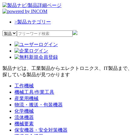
>
製品カテゴリー
製品ナビは、工業製品からエレクトロニクス、IT製品まで、
探している製品が見つかります
工作機械
機械工具/作業工具
産業用機械
物流・搬送・包装機器
化学機械
流体機器
機械要素
保安機器・安全対策機器