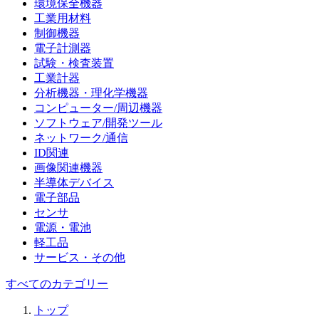
環境保全機器
工業用材料
制御機器
電子計測器
試験・検査装置
工業計器
分析機器・理化学機器
コンピューター/周辺機器
ソフトウェア/開発ツール
ネットワーク/通信
ID関連
画像関連機器
半導体デバイス
電子部品
センサ
電源・電池
軽工品
サービス・その他
すべてのカテゴリー
トップ