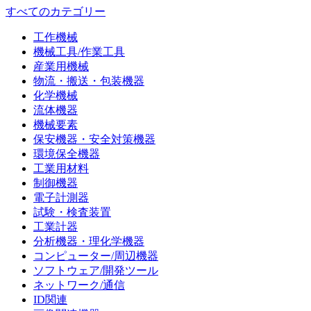
すべてのカテゴリー
工作機械
機械工具/作業工具
産業用機械
物流・搬送・包装機器
化学機械
流体機器
機械要素
保安機器・安全対策機器
環境保全機器
工業用材料
制御機器
電子計測器
試験・検査装置
工業計器
分析機器・理化学機器
コンピューター/周辺機器
ソフトウェア/開発ツール
ネットワーク/通信
ID関連