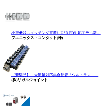
小型低背スイッチング電源にUSB PD対応モデル新…
フエニックス・コンタクト(株)
【新製品】 大流量対応集合配管「ウルトラマニ…
(株)リガルジョイント