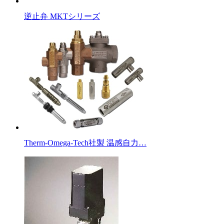
逆止弁 MKTシリーズ
Therm-Omega-Tech社製 温感自力…