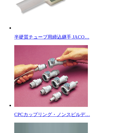
半硬質チューブ用締込継手 JACO…
CPCカップリング・ノンスピルデ…