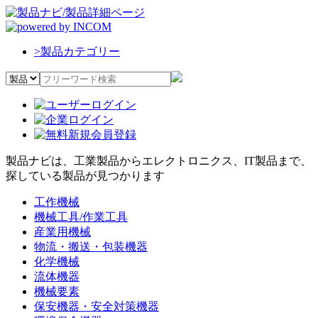
>
製品カテゴリー
製品ナビは、工業製品からエレクトロニクス、IT製品まで、
探している製品が見つかります
工作機械
機械工具/作業工具
産業用機械
物流・搬送・包装機器
化学機械
流体機器
機械要素
保安機器・安全対策機器