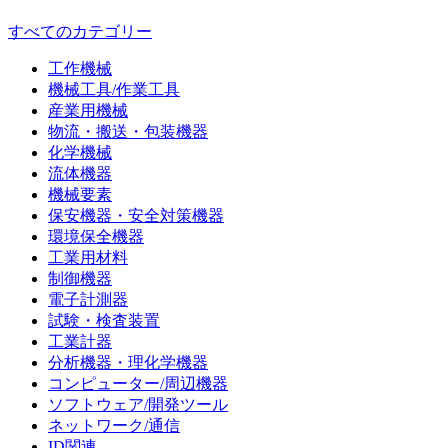
すべてのカテゴリー
工作機械
機械工具/作業工具
産業用機械
物流・搬送・包装機器
化学機械
流体機器
機械要素
保安機器・安全対策機器
環境保全機器
工業用材料
制御機器
電子計測器
試験・検査装置
工業計器
分析機器・理化学機器
コンピューター/周辺機器
ソフトウェア/開発ツール
ネットワーク/通信
ID関連