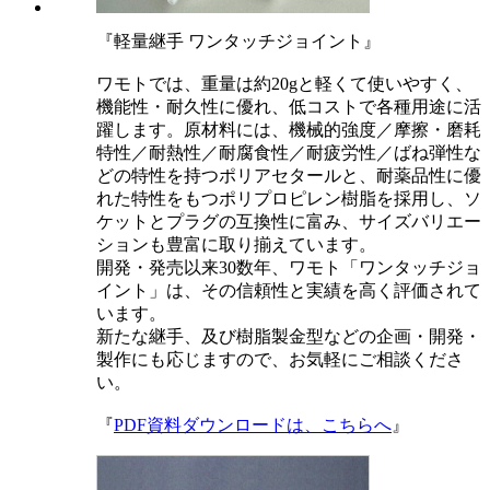
『軽量継手 ワンタッチジョイント』
ワモトでは、重量は約20gと軽くて使いやすく、
機能性・耐久性に優れ、低コストで各種用途に活
躍します。原材料には、機械的強度／摩擦・磨耗
特性／耐熱性／耐腐食性／耐疲労性／ばね弾性な
どの特性を持つポリアセタールと、耐薬品性に優
れた特性をもつポリプロピレン樹脂を採用し、ソ
ケットとプラグの互換性に富み、サイズバリエー
ションも豊富に取り揃えています。
開発・発売以来30数年、ワモト「ワンタッチジョ
イント」は、その信頼性と実績を高く評価されて
います。
新たな継手、及び樹脂製金型などの企画・開発・
製作にも応じますので、お気軽にご相談くださ
い。
『
PDF資料ダウンロードは、こちらへ
』