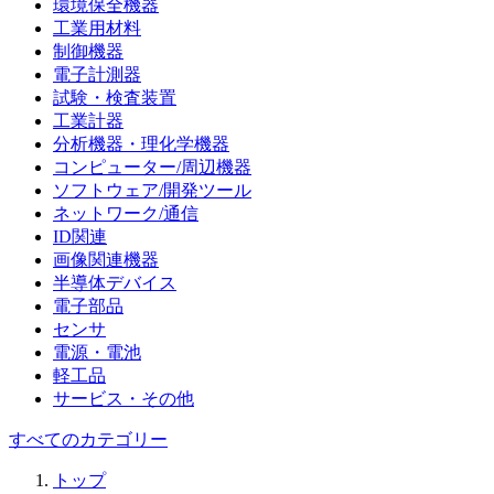
環境保全機器
工業用材料
制御機器
電子計測器
試験・検査装置
工業計器
分析機器・理化学機器
コンピューター/周辺機器
ソフトウェア/開発ツール
ネットワーク/通信
ID関連
画像関連機器
半導体デバイス
電子部品
センサ
電源・電池
軽工品
サービス・その他
すべてのカテゴリー
トップ