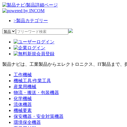
>
製品カテゴリー
製品ナビは、工業製品からエレクトロニクス、IT製品まで、
工作機械
機械工具/作業工具
産業用機械
物流・搬送・包装機器
化学機械
流体機器
機械要素
保安機器・安全対策機器
環境保全機器