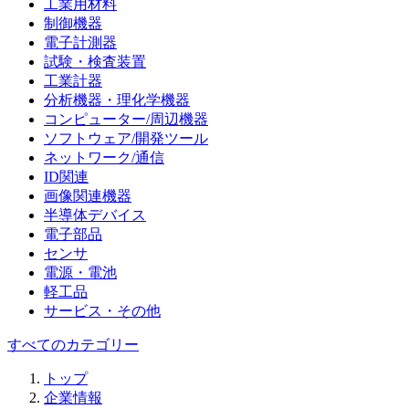
工業用材料
制御機器
電子計測器
試験・検査装置
工業計器
分析機器・理化学機器
コンピューター/周辺機器
ソフトウェア/開発ツール
ネットワーク/通信
ID関連
画像関連機器
半導体デバイス
電子部品
センサ
電源・電池
軽工品
サービス・その他
すべてのカテゴリー
トップ
企業情報