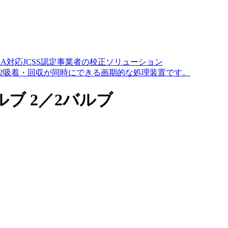
A対応JCSS認定事業者の校正ソリューション
O2吸着・回収が同時にできる画期的な処理装置です。
ブ 2／2バルブ