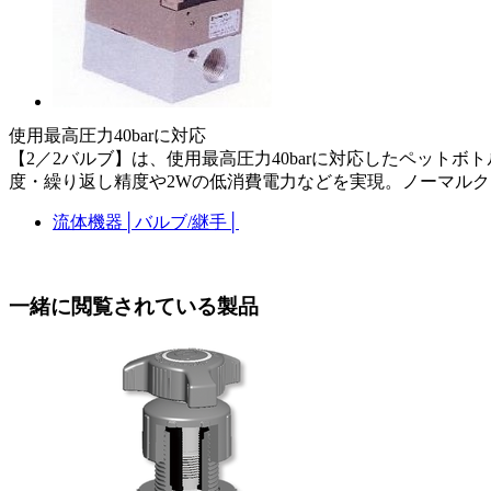
使用最高圧力40barに対応
【2／2バルブ】は、使用最高圧力40barに対応したペッ
度・繰り返し精度や2Wの低消費電力などを実現。ノーマルク
流体機器
│
バルブ/継手
│
一緒に閲覧されている製品