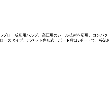
トボトルブロー成形用バルブ。高圧用のシール技術を応用、コンパ
ローズタイプ、ポペット弁形式、ポート数は2ポートで、接流体