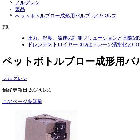
ノルグレン
製品
ペットボトルブロー成形用バルブ 2／2バルブ
PR
圧力、温度、流速の計測ソリューションと国際MR
ドレンデストロイヤーCO2はドレーン清水化とC
ペットボトルブロー成形用バル
ノルグレン
最終更新日:2014/01/31
このページを印刷