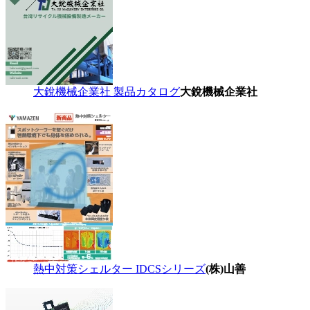
大銳機械企業社 製品カタログ
大銳機械企業社
熱中対策シェルター IDCSシリーズ
(株)山善