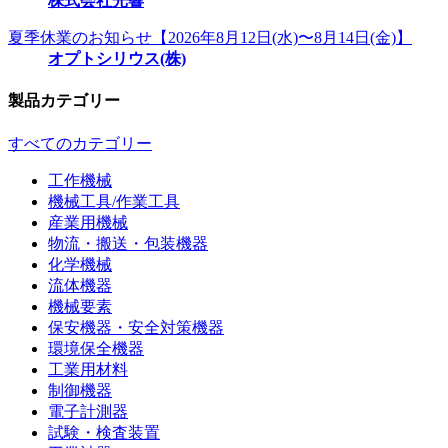
株式会社光響
夏季休業のお知らせ【2026年8月12日(水)〜8月14日(金)】
オプトシリウス(株)
製品カテゴリー
すべてのカテゴリー
工作機械
機械工具/作業工具
産業用機械
物流・搬送・包装機器
化学機械
流体機器
機械要素
保安機器・安全対策機器
環境保全機器
工業用材料
制御機器
電子計測器
試験・検査装置