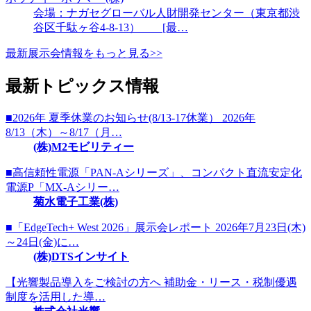
会場：ナガセグローバル人財開発センター（東京都渋
谷区千駄ヶ谷4-8-13） [最…
最新展示会情報をもっと見る>>
最新トピックス情報
■2026年 夏季休業のお知らせ(8/13-17休業） 2026年
8/13（木）～8/17（月…
(株)M2モビリティー
■高信頼性電源「PAN-Aシリーズ」、コンパクト直流安定化
電源P「MX-Aシリー…
菊水電子工業(株)
■「EdgeTech+ West 2026」展示会レポート 2026年7月23日(木)
～24日(金)に…
(株)DTSインサイト
【光響製品導入をご検討の方へ 補助金・リース・税制優遇
制度を活用した導…