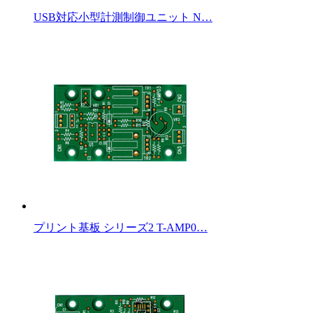
USB対応小型計測制御ユニット N…
プリント基板 シリーズ2 T-AMP0…