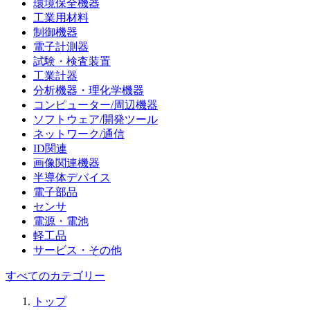
環境保全機器
工業用材料
制御機器
電子計測器
試験・検査装置
工業計器
分析機器・理化学機器
コンピューター/周辺機器
ソフトウェア/開発ツール
ネットワーク/通信
ID関連
画像関連機器
半導体デバイス
電子部品
センサ
電源・電池
軽工品
サービス・その他
すべてのカテゴリー
トップ