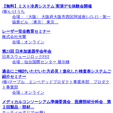
【無料】ミスト冷房システム 実演デモ体験会開催
(株)いけうち
会場：〈大阪〉 大阪府大阪市西区阿波座1-15-15・第一
協業ビル 〈東京〉 東京…
レーザー安全教育セミナー
株式会社光響
会場：オンライン
第23回 日本加速器学会年会
日本スウェージロックFST
会場：仙台国際センター 展示棟
過去にご検討いただいた方必見！進化した検査表システムご
紹介セミナー
(株)マーブル エンベデッドプロダクト事業本部 プロダク
ト事業部
会場：オンライン
メディカルコンソーシアム準備委員会 医療部材分科会 第
２回製品・部材…
ホッティーポリマー(株)