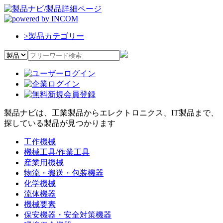
>
製品カテゴリー
製品ナビは、工業製品からエレクトロニクス、IT製品まで、
探している製品が見つかります
工作機械
機械工具/作業工具
産業用機械
物流・搬送・包装機器
化学機械
流体機器
機械要素
保安機器・安全対策機器