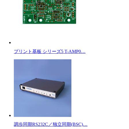
プリント基板 シリーズ5 T-AMP0…
調歩同期RS232C／独立同期(BSC)…