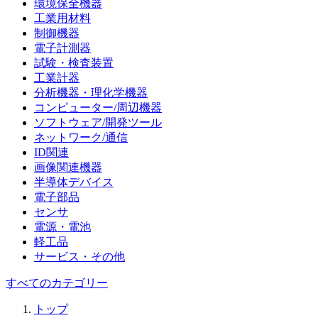
環境保全機器
工業用材料
制御機器
電子計測器
試験・検査装置
工業計器
分析機器・理化学機器
コンピューター/周辺機器
ソフトウェア/開発ツール
ネットワーク/通信
ID関連
画像関連機器
半導体デバイス
電子部品
センサ
電源・電池
軽工品
サービス・その他
すべてのカテゴリー
トップ