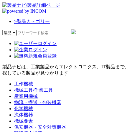
>
製品カテゴリー
製品ナビは、工業製品からエレクトロニクス、IT製品まで、
探している製品が見つかります
工作機械
機械工具/作業工具
産業用機械
物流・搬送・包装機器
化学機械
流体機器
機械要素
保安機器・安全対策機器