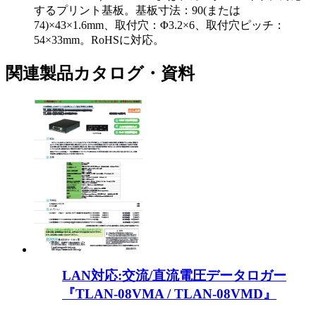
するプリント基板。基板寸法：90(または
74)×43×1.6mm、取付穴：Φ3.2×6、取付穴ピッチ：
54×33mm。RoHSに対応。
関連製品カタログ・資料
LAN対応:交流/直流電圧データロガー
『TLAN-08VMA / TLAN-08VMD』