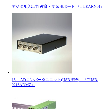
デジタル入出力 教育・学習用ボード 『T-LEARN01』
16bit ADコンバータユニット(USB接続) 『TUSB-
0216ADMZ』