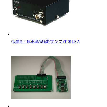
低雑音・低歪率増幅器(アンプ) T-01LNA