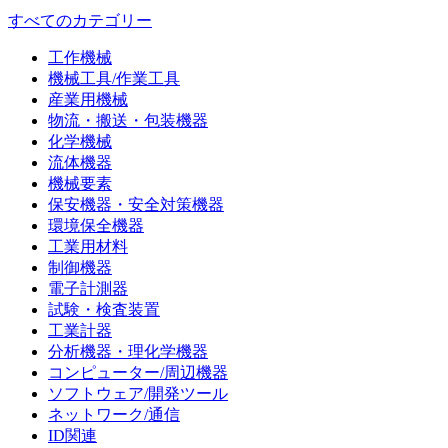
すべてのカテゴリー
工作機械
機械工具/作業工具
産業用機械
物流・搬送・包装機器
化学機械
流体機器
機械要素
保安機器・安全対策機器
環境保全機器
工業用材料
制御機器
電子計測器
試験・検査装置
工業計器
分析機器・理化学機器
コンピューター/周辺機器
ソフトウェア/開発ツール
ネットワーク/通信
ID関連