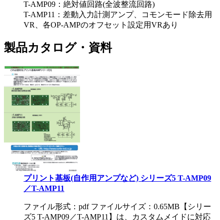
T-AMP09：絶対値回路(全波整流回路)
T-AMP11：差動入力計測アンプ、コモンモード除去用
VR、各OP-AMPのオフセット設定用VRあり
製品カタログ・資料
プリント基板(自作用アンプなど) シリーズ5 T-AMP09
／T-AMP11
ファイル形式：pdf ファイルサイズ：0.65MB
【シリー
ズ5 T-AMP09／T-AMP11】は、カスタムメイドに対応