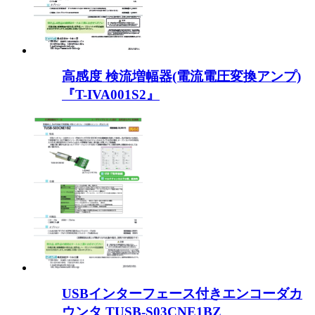
高感度 検流増幅器(電流電圧変換アンプ)
『T-IVA001S2』
USBインターフェース付きエンコーダカ
ウンタ TUSB-S03CNE1BZ