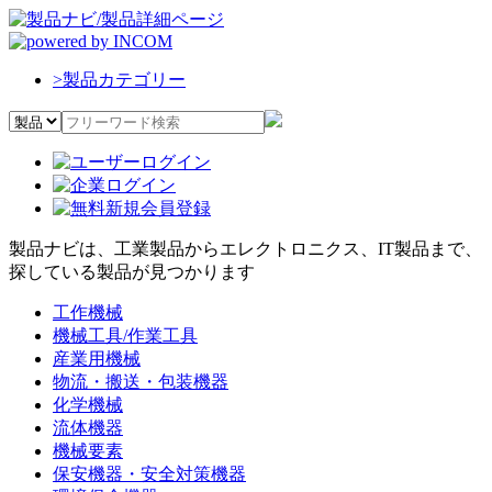
>
製品カテゴリー
製品ナビは、工業製品からエレクトロニクス、IT製品まで、
探している製品が見つかります
工作機械
機械工具/作業工具
産業用機械
物流・搬送・包装機器
化学機械
流体機器
機械要素
保安機器・安全対策機器