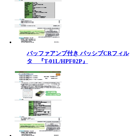
バッファアンプ付き パッシブCRフィル
タ 『T-01L/HPF02P』