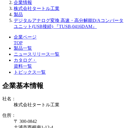
企業情報
株式会社タートル工業
製品
デジタルアナログ変換 高速・高分解能D/Aコンバータ
ユニット(USB接続) 『TUSB-0416DAM』
企業ページ
TOP
製品一覧
ニュースリリース一覧
カタログ・
資料一覧
トピックス一覧
企業基本情報
社名：
株式会社タートル工業
住所：
〒 300-0842
土浦市西根南1-12-4