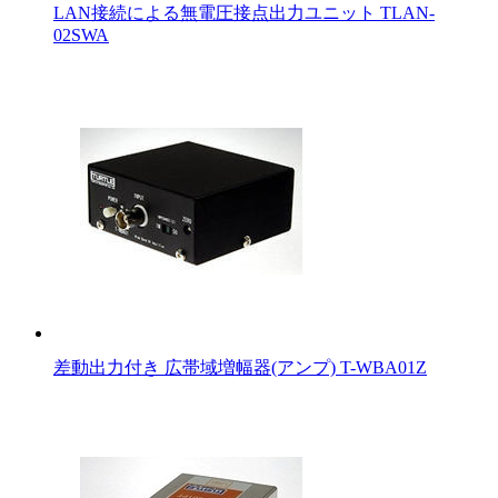
LAN接続による無電圧接点出力ユニット TLAN-
02SWA
差動出力付き 広帯域増幅器(アンプ) T-WBA01Z