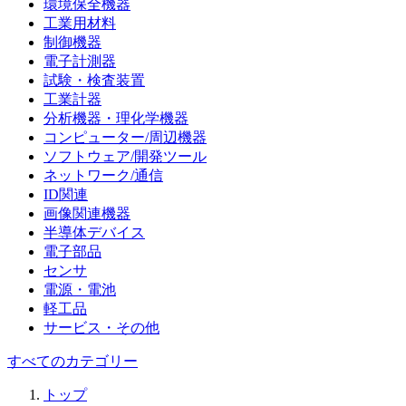
環境保全機器
工業用材料
制御機器
電子計測器
試験・検査装置
工業計器
分析機器・理化学機器
コンピューター/周辺機器
ソフトウェア/開発ツール
ネットワーク/通信
ID関連
画像関連機器
半導体デバイス
電子部品
センサ
電源・電池
軽工品
サービス・その他
すべてのカテゴリー
トップ