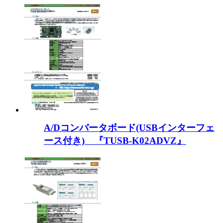
A/Dコンバータボード(USBインターフェ
ース付き) 『TUSB-K02ADVZ』