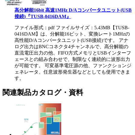
高分解能16bit 高速1MHz D/Aコンバータユニット(USB
接続)『TUSB-0416DAM』
ファイル形式：pdf ファイルサイズ：5.43MB
【TUSB-
0416DAM】は、分解能16ビット、変換レート1MHzの
高性能D/Aコンバータユニット(USB接続)です。 アナ
ログ出力はBNCコネクタ4チャンネルで、高分解能の
直流電圧出力の他、FIFO方式メモリとUSBインターフ
ェースとの組み合わせで、制限なく連続的に波形出力
が可能です。 可変基準電圧源の他、ファンクションジ
ェネレータ、任意波形発生器などとしても使用できま
す。
関連製品カタログ・資料