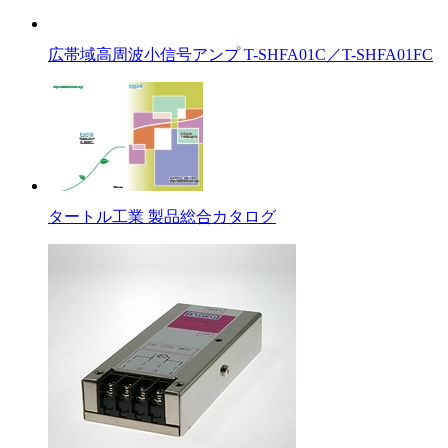
広帯域高周波小信号アンプ T-SHFA01C／T-SHFA01FC
タートル工業 製品総合カタログ