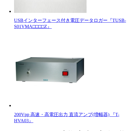
USBインターフェース付き電圧データロガー『TUSB-
S01VMA□□□□Z』
200Vpp 高速・高電圧出力 直流アンプ(増幅器) 『T-
HVA03』