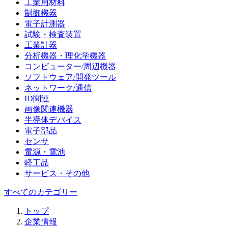
工業用材料
制御機器
電子計測器
試験・検査装置
工業計器
分析機器・理化学機器
コンピューター/周辺機器
ソフトウェア/開発ツール
ネットワーク/通信
ID関連
画像関連機器
半導体デバイス
電子部品
センサ
電源・電池
軽工品
サービス・その他
すべてのカテゴリー
トップ
企業情報