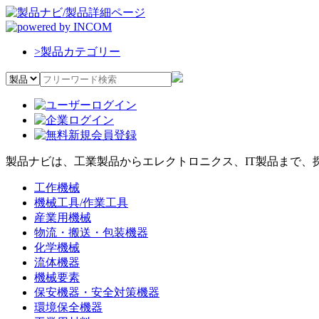
>
製品カテゴリー
製品ナビは、工業製品からエレクトロニクス、IT製品まで、
工作機械
機械工具/作業工具
産業用機械
物流・搬送・包装機器
化学機械
流体機器
機械要素
保安機器・安全対策機器
環境保全機器