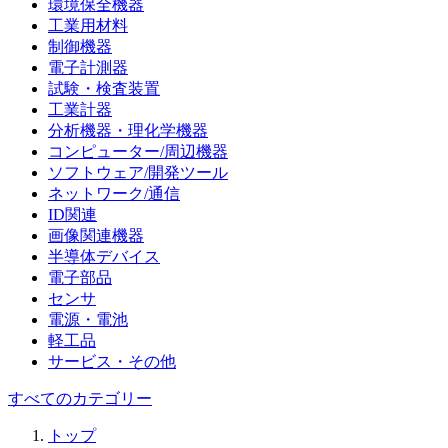
環境保全機器
工業用材料
制御機器
電子計測器
試験・検査装置
工業計器
分析機器・理化学機器
コンピューター/周辺機器
ソフトウェア/開発ツール
ネットワーク/通信
ID関連
画像関連機器
半導体デバイス
電子部品
センサ
電源・電池
軽工品
サービス・その他
すべてのカテゴリー
トップ