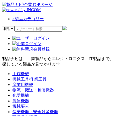
>
製品カテゴリー
製品ナビは、工業製品からエレクトロニクス、IT製品まで、
探している製品が見つかります
工作機械
機械工具/作業工具
産業用機械
物流・搬送・包装機器
化学機械
流体機器
機械要素
保安機器・安全対策機器