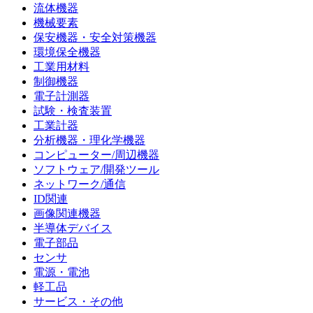
流体機器
機械要素
保安機器・安全対策機器
環境保全機器
工業用材料
制御機器
電子計測器
試験・検査装置
工業計器
分析機器・理化学機器
コンピューター/周辺機器
ソフトウェア/開発ツール
ネットワーク/通信
ID関連
画像関連機器
半導体デバイス
電子部品
センサ
電源・電池
軽工品
サービス・その他