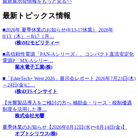
最新展示会情報をもっと見る>>
最新トピックス情報
■2026年 夏季休業のお知らせ(8/13-17休業） 2026年
8/13（木）～8/17（月…
(株)M2モビリティー
■高信頼性電源「PAN-Aシリーズ」、コンパクト直流安定化
電源P「MX-Aシリー…
菊水電子工業(株)
■「EdgeTech+ West 2026」展示会レポート 2026年7月23日(木)
～24日(金)に…
(株)DTSインサイト
【光響製品導入をご検討の方へ 補助金・リース・税制優遇
制度を活用した導…
株式会社光響
夏季休業のお知らせ【2026年8月12日(水)〜8月14日(金)】
オプトシリウス(株)