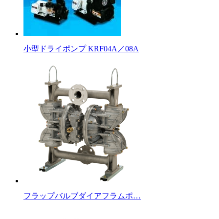
小型ドライポンプ KRF04A／08A
フラップバルブダイアフラムポ…