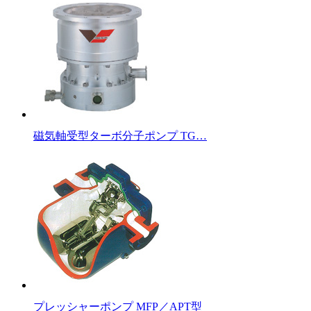
磁気軸受型ターボ分子ポンプ TG…
プレッシャーポンプ MFP／APT型