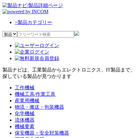
>
製品カテゴリー
製品ナビは、工業製品からエレクトロニクス、IT製品まで、
探している製品が見つかります
工作機械
機械工具/作業工具
産業用機械
物流・搬送・包装機器
化学機械
流体機器
機械要素
保安機器・安全対策機器