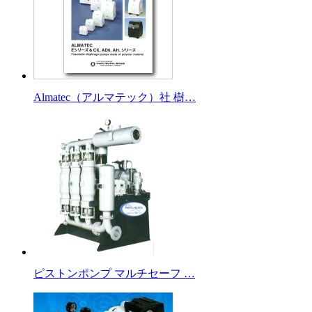
Almatec（アルマテック）社 樹…
ピストンポンプ マルチセーフ …