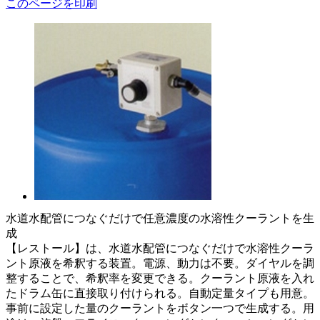
このページを印刷
水道水配管につなぐだけで任意濃度の水溶性クーラントを生
成
【レストール】は、水道水配管につなぐだけで水溶性クーラ
ント原液を希釈する装置。電源、動力は不要。ダイヤルを調
整することで、希釈率を変更できる。クーラント原液を入れ
たドラム缶に直接取り付けられる。自動定量タイプも用意。
事前に設定した量のクーラントをボタン一つで生成する。用