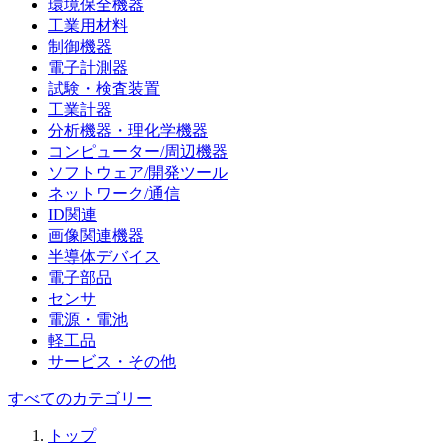
環境保全機器
工業用材料
制御機器
電子計測器
試験・検査装置
工業計器
分析機器・理化学機器
コンピューター/周辺機器
ソフトウェア/開発ツール
ネットワーク/通信
ID関連
画像関連機器
半導体デバイス
電子部品
センサ
電源・電池
軽工品
サービス・その他
すべてのカテゴリー
トップ