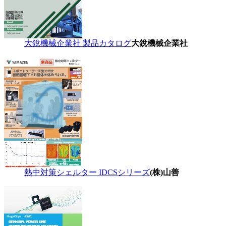
大銳機械企業社 製品カタログ
大銳機械企業社
熱中対策シェルター IDCSシリーズ
(株)山善