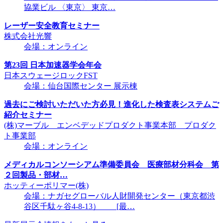
協業ビル 〈東京〉 東京…
レーザー安全教育セミナー
株式会社光響
会場：オンライン
第23回 日本加速器学会年会
日本スウェージロックFST
会場：仙台国際センター 展示棟
過去にご検討いただいた方必見！進化した検査表システムご
紹介セミナー
(株)マーブル エンベデッドプロダクト事業本部 プロダク
ト事業部
会場：オンライン
メディカルコンソーシアム準備委員会 医療部材分科会 第
２回製品・部材…
ホッティーポリマー(株)
会場：ナガセグローバル人財開発センター（東京都渋
谷区千駄ヶ谷4-8-13） [最…