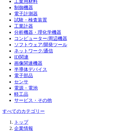
工業用材料
制御機器
電子計測器
試験・検査装置
工業計器
分析機器・理化学機器
コンピューター/周辺機器
ソフトウェア/開発ツール
ネットワーク/通信
ID関連
画像関連機器
半導体デバイス
電子部品
センサ
電源・電池
軽工品
サービス・その他
すべてのカテゴリー
トップ
企業情報