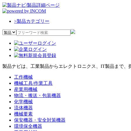
>
製品カテゴリー
製品ナビは、工業製品からエレクトロニクス、IT製品まで、
工作機械
機械工具/作業工具
産業用機械
物流・搬送・包装機器
化学機械
流体機器
機械要素
保安機器・安全対策機器
環境保全機器