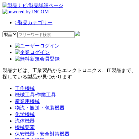
>
製品カテゴリー
製品ナビは、工業製品からエレクトロニクス、IT製品まで、
探している製品が見つかります
工作機械
機械工具/作業工具
産業用機械
物流・搬送・包装機器
化学機械
流体機器
機械要素
保安機器・安全対策機器