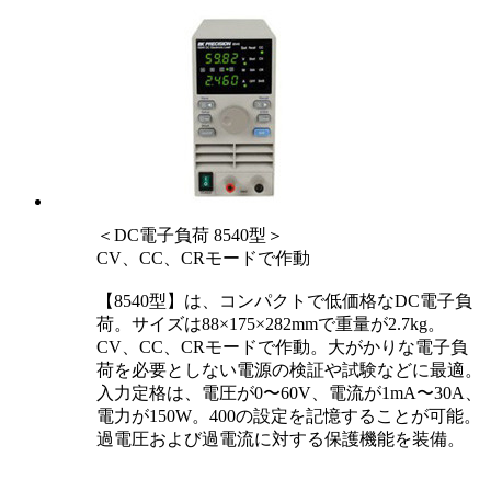
＜DC電子負荷 8540型＞
CV、CC、CRモードで作動
【8540型】は、コンパクトで低価格なDC電子負
荷。サイズは88×175×282mmで重量が2.7kg。
CV、CC、CRモードで作動。大がかりな電子負
荷を必要としない電源の検証や試験などに最適。
入力定格は、電圧が0〜60V、電流が1mA〜30A、
電力が150W。400の設定を記憶することが可能。
過電圧および過電流に対する保護機能を装備。