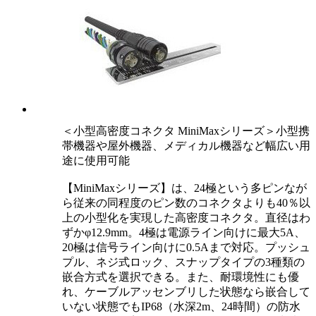
＜小型高密度コネクタ MiniMaxシリーズ＞小型携
帯機器や屋外機器、メディカル機器など幅広い用
途に使用可能
【MiniMaxシリーズ】は、24極という多ピンなが
ら従来の同程度のピン数のコネクタよりも40％以
上の小型化を実現した高密度コネクタ。直径はわ
ずかφ12.9mm。4極は電源ライン向けに最大5A、
20極は信号ライン向けに0.5Aまで対応。プッシュ
プル、ネジ式ロック、スナップタイプの3種類の
嵌合方式を選択できる。また、耐環境性にも優
れ、ケーブルアッセンブリした状態なら嵌合して
いない状態でもIP68（水深2m、24時間）の防水