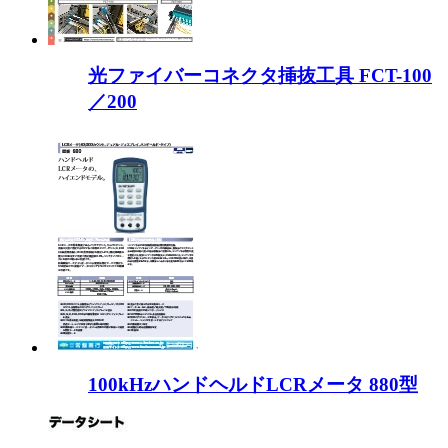
光ファイバーコネクタ挿抜工具 FCT-100
／200
100kHzハンドヘルドLCRメータ 880型