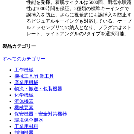
性能を発揮。着脱サイクルは5000回、耐塩水噴霧
性は1000時間を保証。2種類の標準キーイングで
誤挿入を防止、さらに視覚的にも誤挿入を防止す
るビジュアルキーイングも対応している。ケーブ
ルアッセンブリでの納入となり、プラグにはスト
レート、ライトアングルの2タイプを選択可能。
製品カテゴリー
すべてのカテゴリー
工作機械
機械工具/作業工具
産業用機械
物流・搬送・包装機器
化学機械
流体機器
機械要素
保安機器・安全対策機器
環境保全機器
工業用材料
制御機器