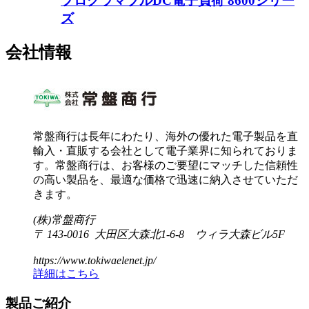
プログラマブルDC電子負荷 8600シリー
ズ
会社情報
常盤商行は長年にわたり、海外の優れた電子製品を直
輸入・直販する会社として電子業界に知られておりま
す。常盤商行は、お客様のご要望にマッチした信頼性
の高い製品を、最適な価格で迅速に納入させていただ
きます。
(株)常盤商行
〒 143-0016 大田区大森北1-6-8 ウィラ大森ビル5F
https://www.tokiwaelenet.jp/
詳細はこちら
製品ご紹介