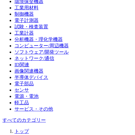
環境保全機器
工業用材料
制御機器
電子計測器
試験・検査装置
工業計器
分析機器・理化学機器
コンピューター/周辺機器
ソフトウェア/開発ツール
ネットワーク/通信
ID関連
画像関連機器
半導体デバイス
電子部品
センサ
電源・電池
軽工品
サービス・その他
すべてのカテゴリー
トップ