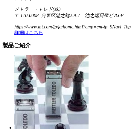
メトラー・トレド(株)
〒 110-0008 台東区池之端2-9-7 池之端日殖ビル6F
https://www.mt.com/jp/ja/home.html?cmp=em-tp_SNavi_Top
詳細はこちら
製品ご紹介