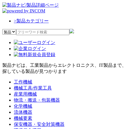
>
製品カテゴリー
製品ナビは、工業製品からエレクトロニクス、IT製品まで、
探している製品が見つかります
工作機械
機械工具/作業工具
産業用機械
物流・搬送・包装機器
化学機械
流体機器
機械要素
保安機器・安全対策機器