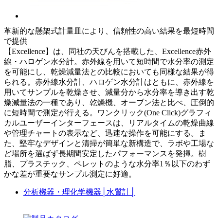
革新的な懸架式計量皿により、信頼性の高い結果を最短時間
で提供
【Excellence】は、同社の天びんを搭載した、Excellence赤外
線・ハロゲン水分計。赤外線を用いて短時間で水分率の測定
を可能にし、乾燥減量法との比較においても同様な結果が得
られる。赤外線水分計、ハロゲン水分計はともに、赤外線を
用いてサンプルを乾燥させ、減量分から水分率を導き出す乾
燥減量法の一種であり、乾燥機、オーブン法と比べ、圧倒的
に短時間で測定が行える。ワンクリック(One Click)グラフィ
カルユーザーインターフェースは、リアルタイムの乾燥曲線
や管理チャートの表示など、迅速な操作を可能にする。ま
た、堅牢なデザインと清掃が簡単な新構造で、ラボや工場な
ど場所を選ばず長期間安定したパフォーマンスを発揮。樹
脂、プラスチック、ペレットのような水分率1％以下のわず
かな差が重要なサンプル測定に好適。
分析機器・理化学機器
│
水質計
│