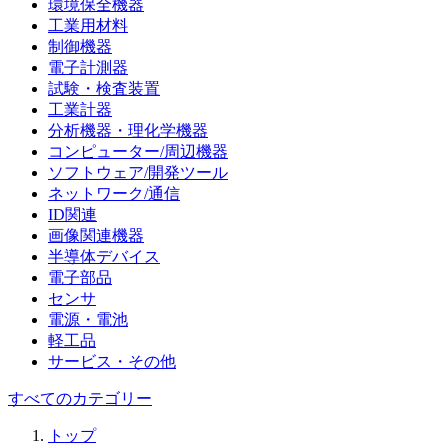
環境保全機器
工業用材料
制御機器
電子計測器
試験・検査装置
工業計器
分析機器・理化学機器
コンピューター/周辺機器
ソフトウェア/開発ツール
ネットワーク/通信
ID関連
画像関連機器
半導体デバイス
電子部品
センサ
電源・電池
軽工品
サービス・その他
すべてのカテゴリー
トップ