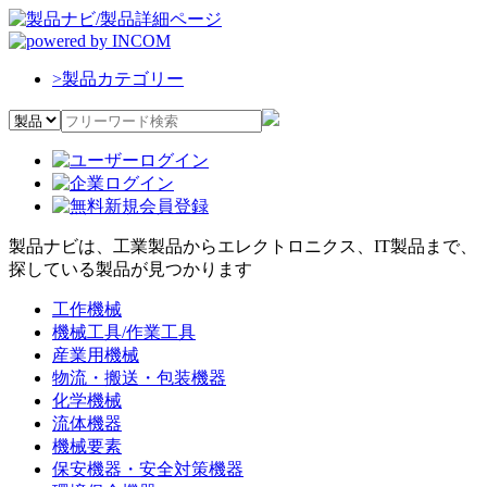
>
製品カテゴリー
製品ナビは、工業製品からエレクトロニクス、IT製品まで、
探している製品が見つかります
工作機械
機械工具/作業工具
産業用機械
物流・搬送・包装機器
化学機械
流体機器
機械要素
保安機器・安全対策機器