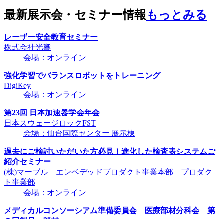
最新展示会・セミナー情報
もっとみる
レーザー安全教育セミナー
株式会社光響
会場：オンライン
強化学習でバランスロボットをトレーニング
DigiKey
会場：オンライン
第23回 日本加速器学会年会
日本スウェージロックFST
会場：仙台国際センター 展示棟
過去にご検討いただいた方必見！進化した検査表システムご
紹介セミナー
(株)マーブル エンベデッドプロダクト事業本部 プロダク
ト事業部
会場：オンライン
メディカルコンソーシアム準備委員会 医療部材分科会 第