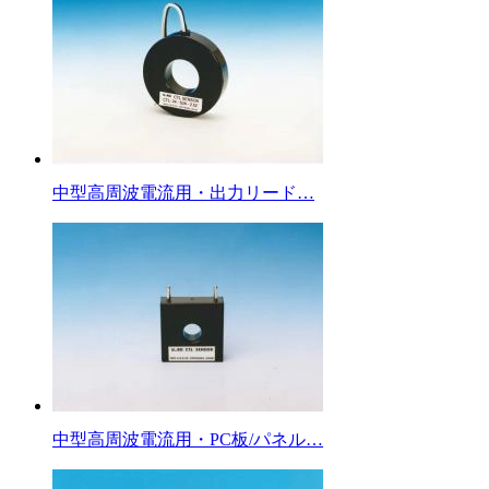
中型高周波電流用・出力リード…
中型高周波電流用・PC板/パネル…