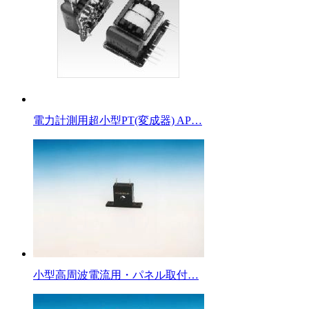
電力計測用超小型PT(変成器) AP…
小型高周波電流用・パネル取付…