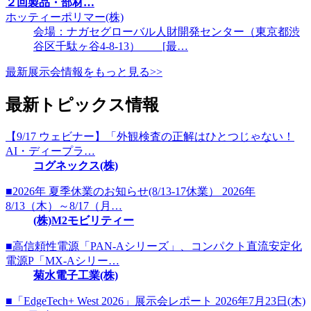
２回製品・部材…
ホッティーポリマー(株)
会場：ナガセグローバル人財開発センター（東京都渋
谷区千駄ヶ谷4-8-13） [最…
最新展示会情報をもっと見る>>
最新トピックス情報
【9/17 ウェビナー】「外観検査の正解はひとつじゃない！
AI・ディープラ…
コグネックス(株)
■2026年 夏季休業のお知らせ(8/13-17休業） 2026年
8/13（木）～8/17（月…
(株)M2モビリティー
■高信頼性電源「PAN-Aシリーズ」、コンパクト直流安定化
電源P「MX-Aシリー…
菊水電子工業(株)
■「EdgeTech+ West 2026」展示会レポート 2026年7月23日(木)