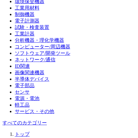
環境保全機器
工業用材料
制御機器
電子計測器
試験・検査装置
工業計器
分析機器・理化学機器
コンピューター/周辺機器
ソフトウェア/開発ツール
ネットワーク/通信
ID関連
画像関連機器
半導体デバイス
電子部品
センサ
電源・電池
軽工品
サービス・その他
すべてのカテゴリー
トップ