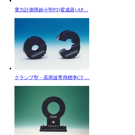
電力計測用超小型PT(変成器) AP…
クランプ型・高周波専用標準CT …