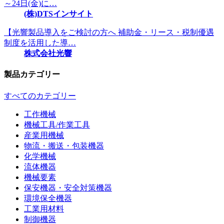
～24日(金)に…
(株)DTSインサイト
【光響製品導入をご検討の方へ 補助金・リース・税制優遇
制度を活用した導…
株式会社光響
製品カテゴリー
すべてのカテゴリー
工作機械
機械工具/作業工具
産業用機械
物流・搬送・包装機器
化学機械
流体機器
機械要素
保安機器・安全対策機器
環境保全機器
工業用材料
制御機器