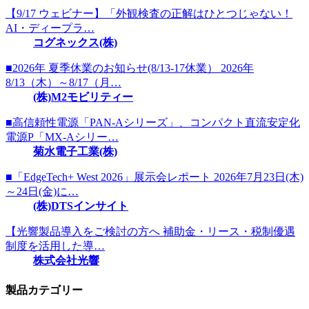
【9/17 ウェビナー】「外観検査の正解はひとつじゃない！
AI・ディープラ…
コグネックス(株)
■2026年 夏季休業のお知らせ(8/13-17休業） 2026年
8/13（木）～8/17（月…
(株)M2モビリティー
■高信頼性電源「PAN-Aシリーズ」、コンパクト直流安定化
電源P「MX-Aシリー…
菊水電子工業(株)
■「EdgeTech+ West 2026」展示会レポート 2026年7月23日(木)
～24日(金)に…
(株)DTSインサイト
【光響製品導入をご検討の方へ 補助金・リース・税制優遇
制度を活用した導…
株式会社光響
製品カテゴリー