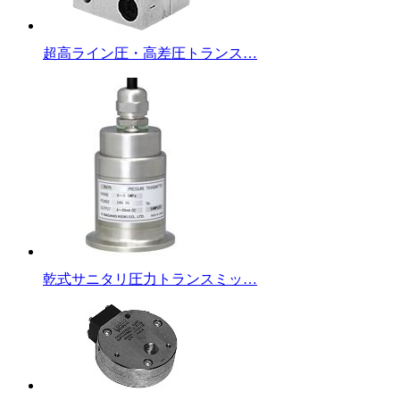
超高ライン圧・高差圧トランス…
乾式サニタリ圧力トランスミッ…