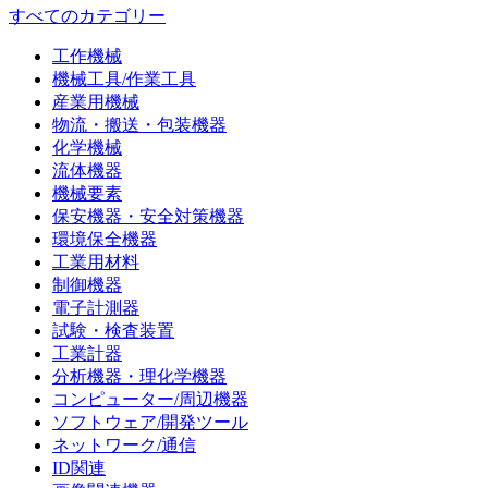
すべてのカテゴリー
工作機械
機械工具/作業工具
産業用機械
物流・搬送・包装機器
化学機械
流体機器
機械要素
保安機器・安全対策機器
環境保全機器
工業用材料
制御機器
電子計測器
試験・検査装置
工業計器
分析機器・理化学機器
コンピューター/周辺機器
ソフトウェア/開発ツール
ネットワーク/通信
ID関連