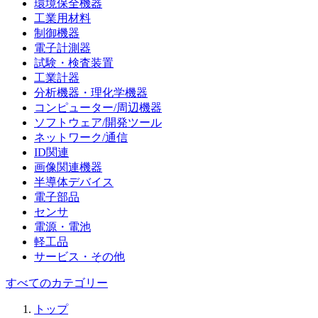
環境保全機器
工業用材料
制御機器
電子計測器
試験・検査装置
工業計器
分析機器・理化学機器
コンピューター/周辺機器
ソフトウェア/開発ツール
ネットワーク/通信
ID関連
画像関連機器
半導体デバイス
電子部品
センサ
電源・電池
軽工品
サービス・その他
すべてのカテゴリー
トップ