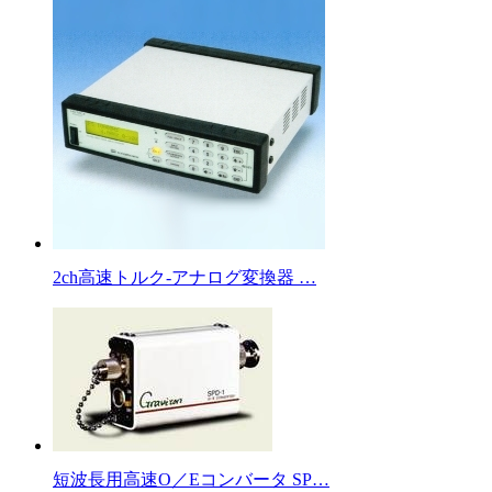
2ch高速トルク-アナログ変換器 …
短波長用高速O／Eコンバータ SP…