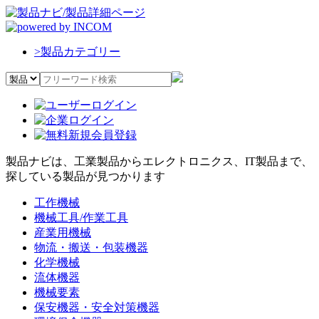
>
製品カテゴリー
製品ナビは、工業製品からエレクトロニクス、IT製品まで、
探している製品が見つかります
工作機械
機械工具/作業工具
産業用機械
物流・搬送・包装機器
化学機械
流体機器
機械要素
保安機器・安全対策機器