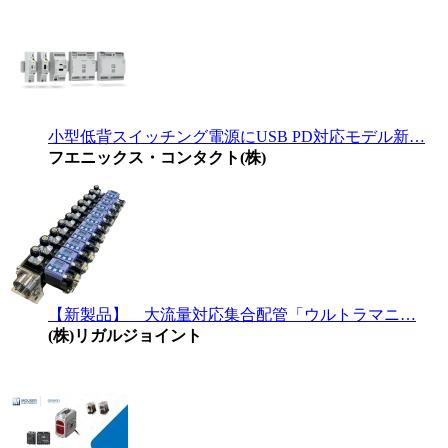
小型低背スイッチング電源にUSB PD対応モデル新…
フエニックス・コンタクト(株)
【新製品】 大流量対応集合配管「ウルトラマニ…
(株)リガルジョイント