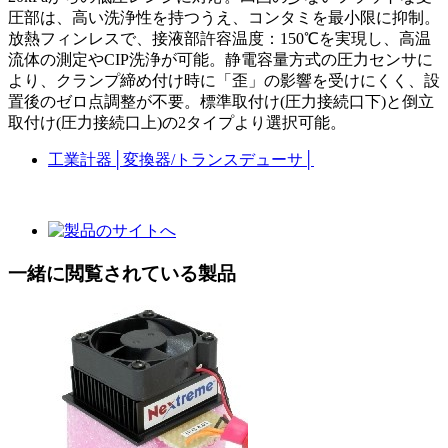
圧部は、高い洗浄性を持つうえ、コンタミを最小限に抑制。
放熱フィンレスで、接液部許容温度：150℃を実現し、高温
流体の測定やCIP洗浄が可能。静電容量方式の圧力センサに
より、クランプ締め付け時に「歪」の影響を受けにくく、設
置後のゼロ点調整が不要。標準取付け(圧力接続口下)と倒立
取付け(圧力接続口上)の2タイプより選択可能。
工業計器
│
変換器/トランスデューサ
│
一緒に閲覧されている製品