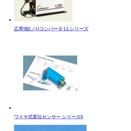
広帯域E／Oコンバータ LLシリーズ
ワイヤ式変位センサー シリーズ6