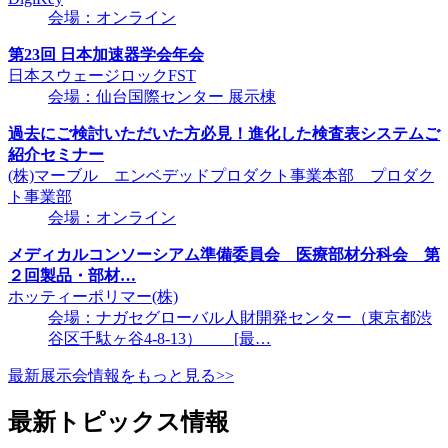
会場：オンライン
第23回 日本加速器学会年会
日本スウェージロックFST
会場：仙台国際センター 展示棟
過去にご検討いただいた方必見！進化した検査表システムご
紹介セミナー
(株)マーブル エンベデッドプロダクト事業本部 プロダク
ト事業部
会場：オンライン
メディカルコンソーシアム準備委員会 医療部材分科会 第
２回製品・部材…
ホッティーポリマー(株)
会場：ナガセグローバル人財開発センター（東京都渋
谷区千駄ヶ谷4-8-13） [最…
最新展示会情報をもっと見る>>
最新トピックス情報