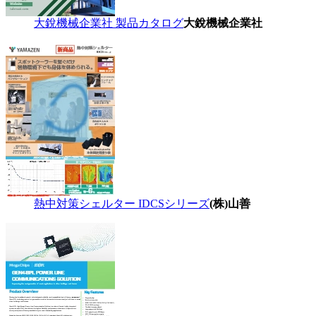
大銳機械企業社 製品カタログ
大銳機械企業社
熱中対策シェルター IDCSシリーズ
(株)山善