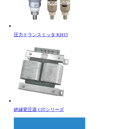
圧力トランスミッタ KH15
絶縁変圧器 CITシリーズ