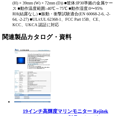
(H) × 39mm (W) × 72mm (D)) ■筐体:IP30準拠の金属ケー
ス ■動作温度範囲:-40℃～75℃ ■動作湿度:0〜95%
RH(結露なし) ■振動・衝撃試験適合(EN 60068-2-6, -2-
64, -2-27) ■UL/cUL 62368-1、FCC Part 15B、CE、
KCC、UKCA 認証に対応
関連製品カタログ・資料
19インチ高輝度マリンモニター Rejitek