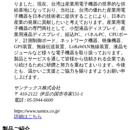
りました。現在、台湾は産業用電子機器の世界的な供
給基地になっており、当社は、台湾の優れた産業用電
子機器を日本の技術者に提供することにより、日本の
産業の発展に貢献したいと考えております。産業用電
子機器の専門商社として、小型液晶ディスプレイ、産
業用液晶ディスプレイ、組込PC、パネルPC、CPUボー
ド、計測制御ボード、ネットワーク機器、映像機器、
GPS装置、無線伝送装置、LoRaWAN無線装置、液晶モ
ジュールなど様々な電子機器を取り扱っております。
製品とサービスを通して皆様から信頼される企業であ
り続けるために研鑽と努力を重ねてまいります。今後
とも、温かいご支援とご協力を賜りますようお願い申
し上げます。
サンテックス株式会社
〒 410-2122 伊豆の国市寺家151-1
電話 : 05-5944-6600
https://www.suntex.co.jp/
詳細はこちら
製品ご紹介