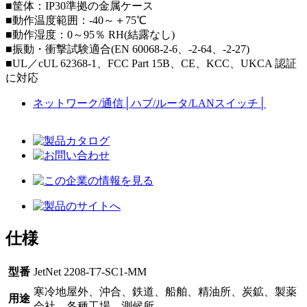
■筐体：IP30準拠の金属ケース
■動作温度範囲：-40～＋75℃
■動作湿度：0～95％ RH(結露なし)
■振動・衝撃試験適合(EN 60068-2-6、-2-64、-2-27)
■UL／cUL 62368-1、FCC Part 15B、CE、KCC、UKCA 認証
に対応
ネットワーク/通信
│
ハブ/ルータ/LANスイッチ
│
仕様
型番
JetNet 2208-T7-SC1-MM
寒冷地屋外、沖合、鉄道、船舶、精油所、炭鉱、製薬
用途
会社、各種工場、測候所