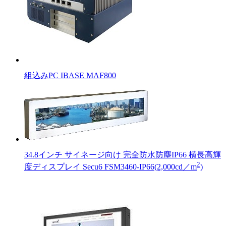
組込みPC IBASE MAF800
34.8インチ サイネージ向け 完全防水防塵IP66 横長高輝
2
度ディスプレイ Secu6 FSM3460-IP66(2,000cd／m
)