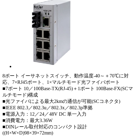
8ポート イーサネットスイッチ、動作温度-40～＋70℃に対
応、7×RJ45ポート、1×マルチモード光ファイバポート
■7ポート 10／100Base-TX(RJ-45)＋1ポート 100Base-FX(SCマ
ルチモード)構成
■光ファイバによる最大2kmの通信が可能(SCコネクタ)
■IEEE 802.3／802.3u／802.3x／802.3p準拠
■電源入力：12／24／48V DC 単一入力
■消費電力：最大3.36W
■DINレール取付対応のコンパクト設計
((H×W×D)98×39×72mm)