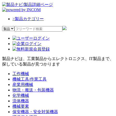
>
製品カテゴリー
製品ナビは、工業製品からエレクトロニクス、IT製品まで、
探している製品が見つかります
工作機械
機械工具/作業工具
産業用機械
物流・搬送・包装機器
化学機械
流体機器
機械要素
保安機器・安全対策機器