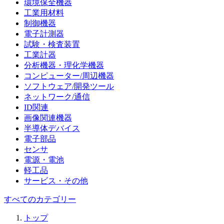
環境保全機器
工業用材料
制御機器
電子計測器
試験・検査装置
工業計器
分析機器・理化学機器
コンピューター/周辺機器
ソフトウェア/開発ツール
ネットワーク/通信
ID関連
画像関連機器
半導体デバイス
電子部品
センサ
電源・電池
軽工品
サービス・その他
すべてのカテゴリー
トップ