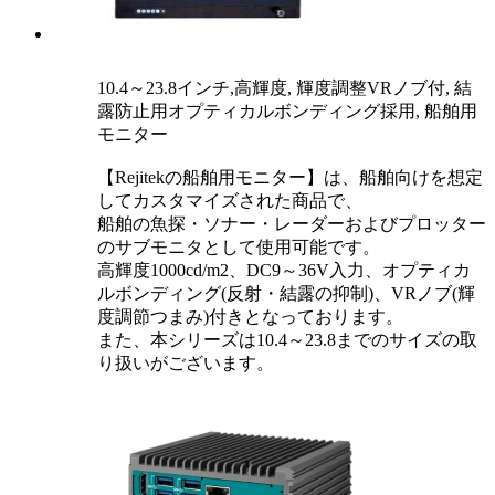
10.4～23.8インチ,高輝度, 輝度調整VRノブ付, 結
露防止用オプティカルボンディング採用, 船舶用
モニター
【Rejitekの船舶用モニター】は、船舶向けを想定
してカスタマイズされた商品で、
船舶の魚探・ソナー・レーダーおよびプロッター
のサブモニタとして使用可能です。
高輝度1000cd/m2、DC9～36V入力、オプティカ
ルボンディング(反射・結露の抑制)、VRノブ(輝
度調節つまみ)付きとなっております。
また、本シリーズは10.4～23.8までのサイズの取
り扱いがございます。