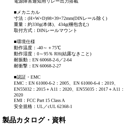
電源障害通知用リレー出力搭載
■メカニカル
寸法：(H×W×D)98×39×72mm(DINレール除く)
重量：約330g(本体)、434g(梱包含む)
取付方式：DINレールマウント
■環境仕様
動作温度：-40～＋75℃
動作湿度：0～95％ RH(結露なきこと)
耐振動：EN 60068-2-6／2-64
耐衝撃：EN 60068-2-27
■認証・EMC
EMC：EN 61000-6-2：2005、EN 61000-6-4：2019、
EN55032：2015＋A11：2020、EN55035：2017＋A11：
2020
EMI：FCC Part 15 Class A
安全規格：UL／cUL 62368-1
製品カタログ・資料