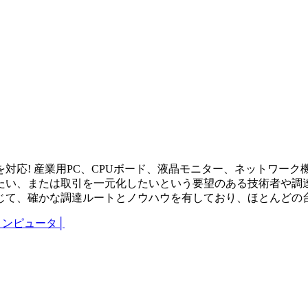
応! 産業用PC、CPUボード、液晶モニター、ネットワーク機器
たい、または取引を一元化したいという要望のある技術者や調
じて、確かな調達ルートとノウハウを有しており、ほとんどの
コンピュータ
│