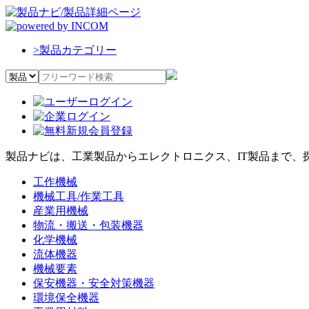
>
製品カテゴリー
製品ナビは、工業製品からエレクトロニクス、IT製品まで、
工作機械
機械工具/作業工具
産業用機械
物流・搬送・包装機器
化学機械
流体機器
機械要素
保安機器・安全対策機器
環境保全機器