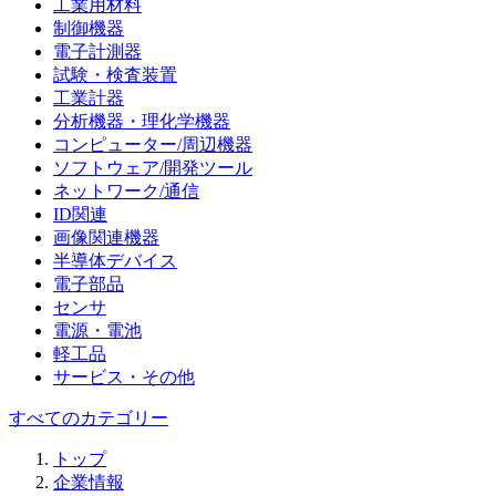
工業用材料
制御機器
電子計測器
試験・検査装置
工業計器
分析機器・理化学機器
コンピューター/周辺機器
ソフトウェア/開発ツール
ネットワーク/通信
ID関連
画像関連機器
半導体デバイス
電子部品
センサ
電源・電池
軽工品
サービス・その他
すべてのカテゴリー
トップ
企業情報