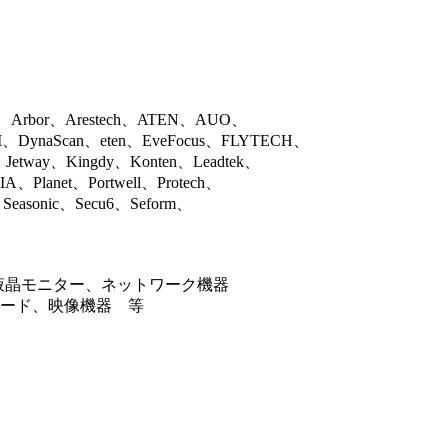
x、Arbor、Arestech、ATEN、AUO、
DynaScan、eten、EveFocus、FLYTECH、
Jetway、Kingdy、Konten、Leadtek、
、Planet、Portwell、Protech、
Seasonic、Secu6、Seform、
、液晶モニター、ネットワーク機器
ボード、映像機器 等