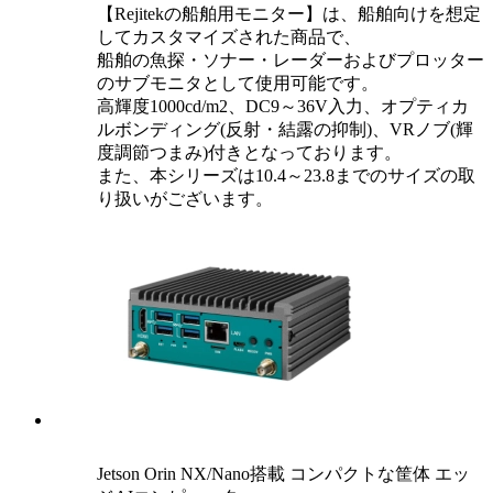
【Rejitekの船舶用モニター】は、船舶向けを想定
してカスタマイズされた商品で、
船舶の魚探・ソナー・レーダーおよびプロッター
のサブモニタとして使用可能です。
高輝度1000cd/m2、DC9～36V入力、オプティカ
ルボンディング(反射・結露の抑制)、VRノブ(輝
度調節つまみ)付きとなっております。
また、本シリーズは10.4～23.8までのサイズの取
り扱いがございます。
Jetson Orin NX/Nano搭載 コンパクトな筐体 エッ