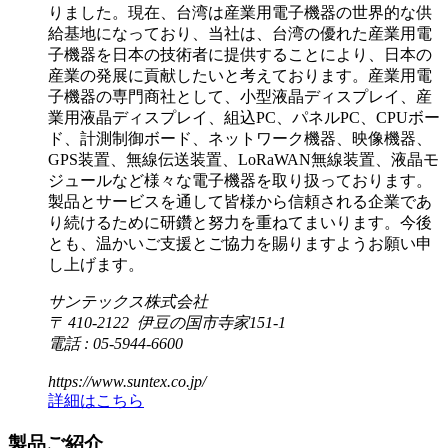
りました。現在、台湾は産業用電子機器の世界的な供
給基地になっており、当社は、台湾の優れた産業用電
子機器を日本の技術者に提供することにより、日本の
産業の発展に貢献したいと考えております。産業用電
子機器の専門商社として、小型液晶ディスプレイ、産
業用液晶ディスプレイ、組込PC、パネルPC、CPUボー
ド、計測制御ボード、ネットワーク機器、映像機器、
GPS装置、無線伝送装置、LoRaWAN無線装置、液晶モ
ジュールなど様々な電子機器を取り扱っております。
製品とサービスを通して皆様から信頼される企業であ
り続けるために研鑽と努力を重ねてまいります。今後
とも、温かいご支援とご協力を賜りますようお願い申
し上げます。
サンテックス株式会社
〒 410-2122 伊豆の国市寺家151-1
電話 : 05-5944-6600
https://www.suntex.co.jp/
詳細はこちら
製品ご紹介