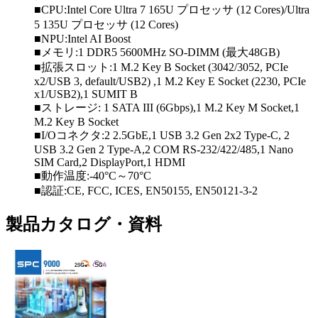
■CPU:Intel Core Ultra 7 165U プロセッサ (12 Cores)/Ultra
5 135U プロセッサ (12 Cores)
■NPU:Intel AI Boost
■メモリ:1 DDR5 5600MHz SO-DIMM (最大48GB)
■拡張スロット:1 M.2 Key B Socket (3042/3052, PCIe
x2/USB 3, default/USB2) ,1 M.2 Key E Socket (2230, PCIe
x1/USB2),1 SUMIT B
■ストレージ: 1 SATA III (6Gbps),1 M.2 Key M Socket,1
M.2 Key B Socket
■I/Oコネクタ:2 2.5GbE,1 USB 3.2 Gen 2x2 Type-C, 2
USB 3.2 Gen 2 Type-A,2 COM RS-232/422/485,1 Nano
SIM Card,2 DisplayPort,1 HDMI
■動作温度:-40°C～70°C
■認証:CE, FCC, ICES, EN50155, EN50121-3-2
製品カタログ・資料