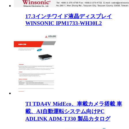
17.3インチワイド液晶ディスプレイ
WINSONIC IPM1733-WH30L2
TI TDA4V MidEco、車載カメラ搭載 車
載、AI自動運転システム向けPC
ADLINK ADM-TJ30 製品カタログ