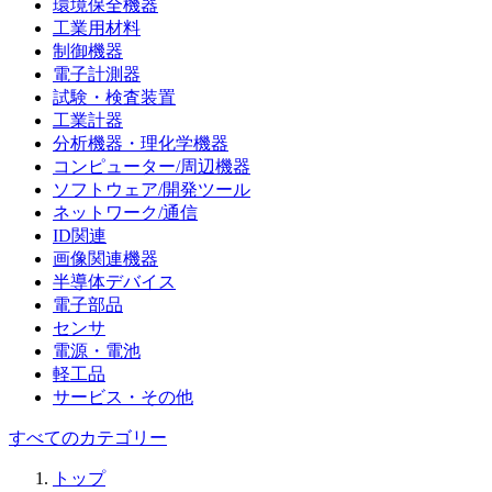
環境保全機器
工業用材料
制御機器
電子計測器
試験・検査装置
工業計器
分析機器・理化学機器
コンピューター/周辺機器
ソフトウェア/開発ツール
ネットワーク/通信
ID関連
画像関連機器
半導体デバイス
電子部品
センサ
電源・電池
軽工品
サービス・その他
すべてのカテゴリー
トップ