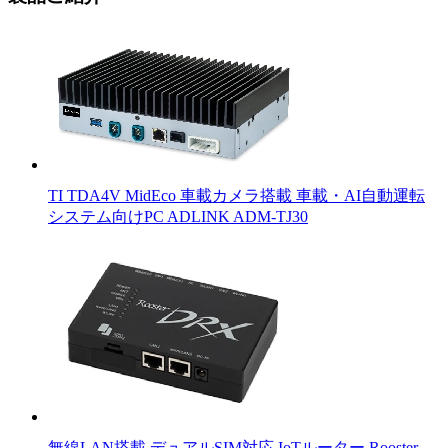
TI TDA4V MidEco 車載カメラ搭載 車載・AI自動運転
システム向けPC ADLINK ADM-TJ30
無線LAN搭載 デュアルSIM対応 IoTルーター Rooster