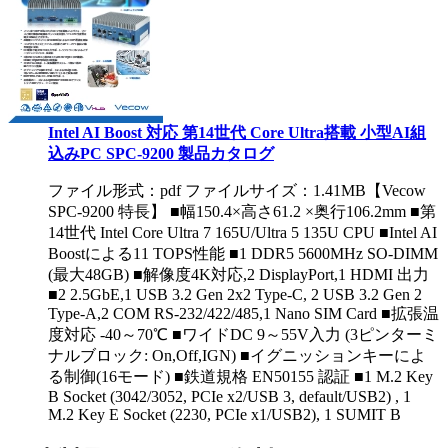
Intel AI Boost 対応 第14世代 Core Ultra搭載 小型AI組
込みPC SPC-9200 製品カタログ
ファイル形式：pdf ファイルサイズ：1.41MB
【Vecow
SPC-9200 特長】 ■幅150.4×高さ61.2 ×奥行106.2mm ■第
14世代 Intel Core Ultra 7 165U/Ultra 5 135U CPU ■Intel AI
Boostによる11 TOPS性能 ■1 DDR5 5600MHz SO-DIMM
(最大48GB) ■解像度4K対応,2 DisplayPort,1 HDMI 出力
■2 2.5GbE,1 USB 3.2 Gen 2x2 Type-C, 2 USB 3.2 Gen 2
Type-A,2 COM RS-232/422/485,1 Nano SIM Card ■拡張温
度対応 -40～70℃ ■ワイドDC 9～55V入力 (3ピンターミ
ナルブロック: On,Off,IGN) ■イグニッションキーによ
る制御(16モード) ■鉄道規格 EN50155 認証 ■1 M.2 Key
B Socket (3042/3052, PCIe x2/USB 3, default/USB2) , 1
M.2 Key E Socket (2230, PCIe x1/USB2), 1 SUMIT B