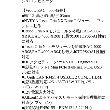
ジAIコンピュータ
【Vecow EAC-4000 特長】
■幅112×高さ45×奥行103mm
■NVIDIA Jetson Orin NX/Nanoモジュール、ファ
ンレス動作
■Jetson Orin NXモジュールを搭載(EAC-4000-
XR16.EAC-4000-XR08)し最大100TOPSのAI 性能
に対応
■Jetson Orin Nanoモジュールを搭載(EAC-4000-
AR08,EAC-4000-AR04)し最大40TOPSのAI 性能に
対応
■DLアクセラレータ:2x NVDLA Engines v2.0
■拡張スロット1 Mini PCIe (Full-size, PCIe, USB
2.0)に対応
■1 GigE LAN(RJ45), 4 USB3.1, 2 COM, 1 HDMI
■拡張温度対応 -25～55℃(15W TDP), -25～
50℃(25W TDP)
■12V電源入力対応
■Allxonによるデバイスリモート保護管理機能に
対応(オプション)
■鉄道認証EN50155、EN50121-3-2に対応