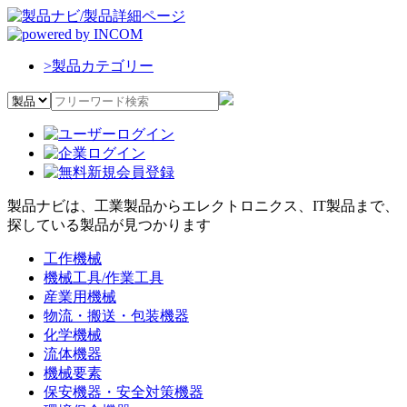
>
製品カテゴリー
製品ナビは、工業製品からエレクトロニクス、IT製品まで、
探している製品が見つかります
工作機械
機械工具/作業工具
産業用機械
物流・搬送・包装機器
化学機械
流体機器
機械要素
保安機器・安全対策機器