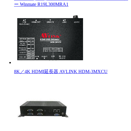
ー Winmate R19L300MRA1
8K／4K HDMI延長器 AVLINK HDM-3MXCU