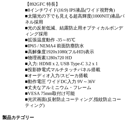
【892GFC 特長】
■8インチワイド(16:9) IPS液晶(ワイド視野角)
■太陽光の下でも見える超高輝度(1000NIT)液晶パ
ネル採用
■光の反射低減、結露防止用オプティカルボンデ
ィング採用
■拡張温度動作 -35～85℃
■IP65 / NEMA4 前面防塵防水
■高解像度1920x1080(フルHD)表示
■物理画素1280x720 HD
■入力: HDMI x 2, USB Type-C 3.2 x 1
■投影静電式マルチタッチパネル搭載
■オーディオ入力/スピーカ搭載
■動作電圧 ワイドDC入力 9V～36V
■丈夫なアルミニウム・フレーム
■VESA 75mm取付け可能
■光沢画面(反射防止コーティング,指紋防止コー
ティング)
製品カテゴリー