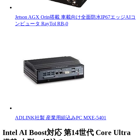
Jetson AGX Orin搭載 車載向け全面防水IP67エッジAIコ
ンピュータ RayTol RB-0
ADLINK社製 産業用組込みPC MXE-5401
Intel AI Boost対応 第14世代 Core Ultra