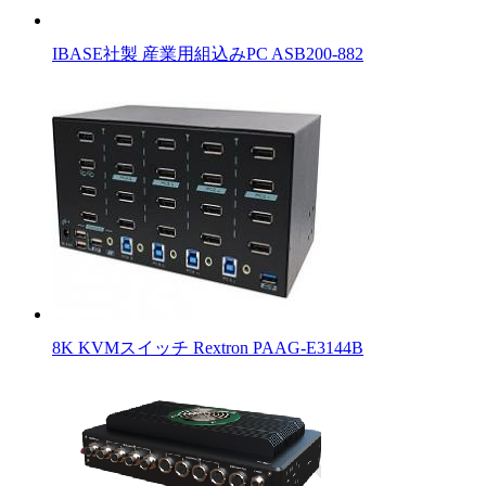
IBASE社製 産業用組込みPC ASB200-882
8K KVMスイッチ Rextron PAAG-E3144B