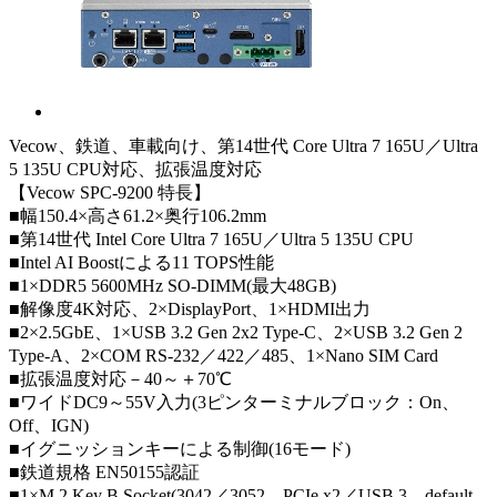
Vecow、鉄道、車載向け、第14世代 Core Ultra 7 165U／Ultra
5 135U CPU対応、拡張温度対応
【Vecow SPC-9200 特長】
■幅150.4×高さ61.2×奥行106.2mm
■第14世代 Intel Core Ultra 7 165U／Ultra 5 135U CPU
■Intel AI Boostによる11 TOPS性能
■1×DDR5 5600MHz SO-DIMM(最大48GB)
■解像度4K対応、2×DisplayPort、1×HDMI出力
■2×2.5GbE、1×USB 3.2 Gen 2x2 Type-C、2×USB 3.2 Gen 2
Type-A、2×COM RS-232／422／485、1×Nano SIM Card
■拡張温度対応－40～＋70℃
■ワイドDC9～55V入力(3ピンターミナルブロック：On、
Off、IGN)
■イグニッションキーによる制御(16モード)
■鉄道規格 EN50155認証
■1×M.2 Key B Socket(3042／3052、PCIe x2／USB 3、default