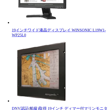
19インチワイド液晶ディスプレイ WINSONIC L19W1-
WP25L0
DNV認証(船級)取得 19インチ ディマー付マリンモニタ