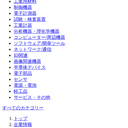
工業用材料
制御機器
電子計測器
試験・検査装置
工業計器
分析機器・理化学機器
コンピューター/周辺機器
ソフトウェア/開発ツール
ネットワーク/通信
ID関連
画像関連機器
半導体デバイス
電子部品
センサ
電源・電池
軽工品
サービス・その他
すべてのカテゴリー
トップ
企業情報