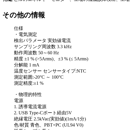
その他の情報
仕様
・電気測定
検出パラメータ 実効値電流
サンプリング周波数 3.3 kHz
動作周波数 50～60 Hz
精度 ±1 % (>5Arms)、±3 % (≤ 5Arms)
分解能 1 mA
温度センサー センサータイプ:NTC
測定範囲:-20°C ～ 100°C
測定精度:±1 %
・物理的特性
電源
1. 誘導電流電源
2. USB Type-Cポート経由5V
絶縁電圧 2.5kVac(実効値)(1mA/1分)
色/材質 青色、PBT+PC (UL94 V0)