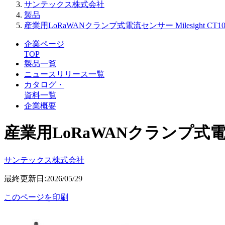
サンテックス株式会社
製品
産業用LoRaWANクランプ式電流センサー Milesight CT
企業ページ
TOP
製品一覧
ニュースリリース一覧
カタログ・
資料一覧
企業概要
産業用LoRaWANクランプ式電流セ
サンテックス株式会社
最終更新日:2026/05/29
このページを印刷