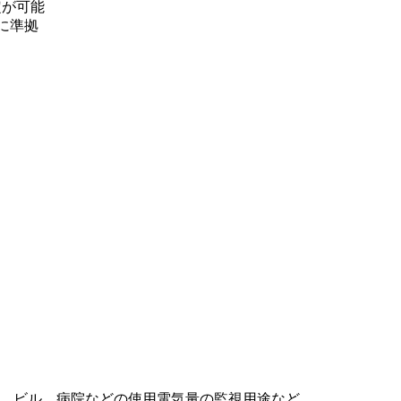
定が可能
に準拠
、ビル、病院などの使用電気量の監視用途など