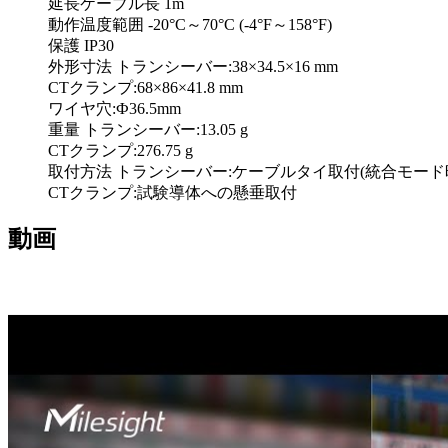
延長ケーブル長 1m
動作温度範囲 -20°C～70°C (-4°F～158°F)
保護 IP30
外形寸法 トランシーバー:38×34.5×16 mm
CTクランプ:68×86×41.8 mm
ワイヤ穴:Ф36.5mm
重量 トランシーバー:13.05 g
CTクランプ:276.75 g
取付方法 トランシーバー:ケーブルタイ取付(統合モード
CTクランプ:試験導体への懸垂取付
動画