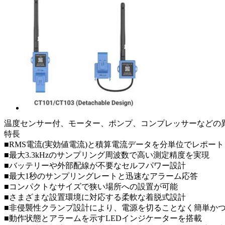
温度センサー付、モーター、ポンプ、コンプレッサーなどの
特長
■RMS電流(実効値電流)と積算電流データを分単位でレポート
■最大3.3kHzのサンプリング周波数で高い測定精度を実現
■バッテリーや外部配線が不要なセルフパワー設計
■最大1秒のサンプリングレートと迅速なアラーム応答
■コンパクトなサイズで狭い場所への設置が可能
■さまざまな設置環境に対応する柔軟な着脱式設計
■非侵襲性クランプ設計により、電源を切ることなく簡単か
■動作状態とアラームを示すLEDインジケーターを搭載