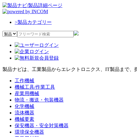
>
製品カテゴリー
製品ナビは、工業製品からエレクトロニクス、IT製品まで、
工作機械
機械工具/作業工具
産業用機械
物流・搬送・包装機器
化学機械
流体機器
機械要素
保安機器・安全対策機器
環境保全機器